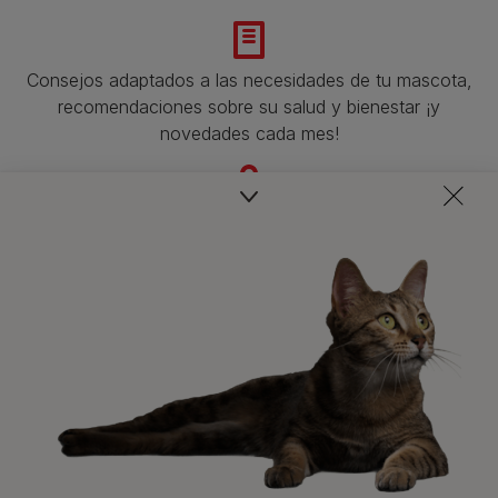
Consejos adaptados a las necesidades de tu mascota,
recomendaciones sobre su salud y bienestar ¡y
novedades cada mes!
Veterinarios, nutricionistas y expertos en perros y gatos
para resolver todas tus dudas.​
Promociones, concursos, descuentos y ofertas de
todas nuestras marcas.​
¡No te lo pierdas, únete a Purina y empieza
a disfrutar ya de las ventajas!​