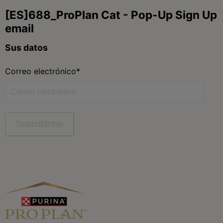
Síguenos
facebook
instagram
twitter
youtube
tiktok
Contacta
Contacta con Purina
Llámanos de 9h a 20h, de lunes a viernes
900 802 522
Aviso Legal
Política General de Privacidad
Política de cookies
Gestión de Derechos