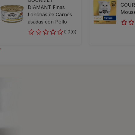
GOURMET™
GOUR
DIAMANT Finas
Mouss
Lonchas de Carnes
asadas con Pollo
0.0
(0)