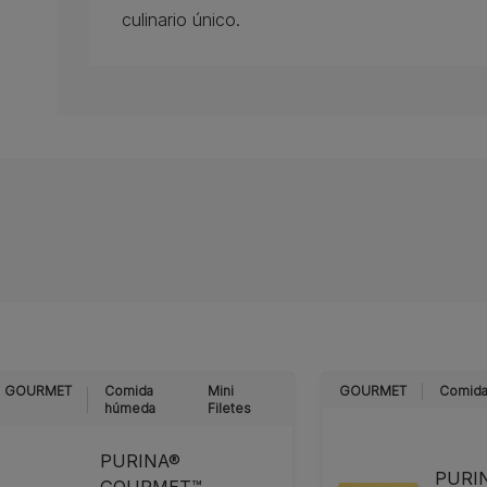
culinario único.
GOURMET
Comida
Mini
GOURMET
Comida
húmeda
Filetes
PURINA®
PURI