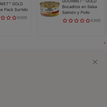
GOURMET™ GOLD
MET™ GOLD
Bocaditos en Salsa
e Pack Surtido
Salmón y Pollo
0.0
(0)
0.0
(0)