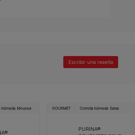
Escribir una reseña
 húmeda
Mousse
GOURMET
Comida húmeda
Salsa
PURINA®
NA®