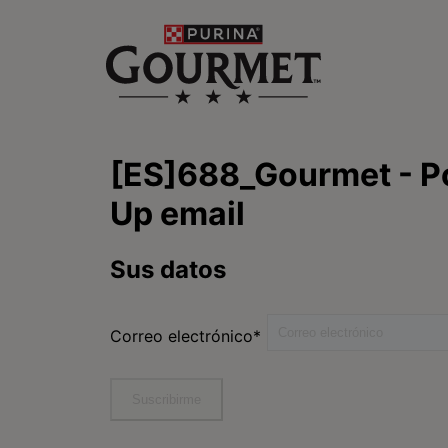
Purina
Encuentra tu mascota
ideal
Comida para gatos
Conoce Purina