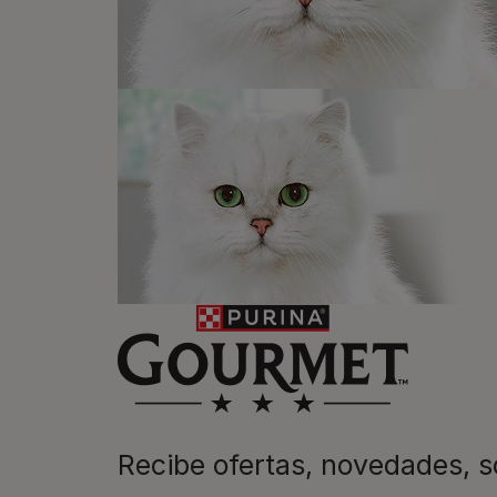
Recibe nuest
mascotas​
En Purina, creemos que cuando la
las mascotas se juntan, la vida e
queremos acompañaros y estar a 
etapa de su vida.​
Recibe ofertas, novedades,