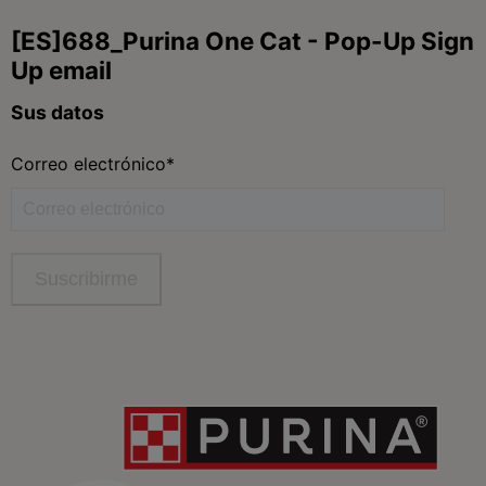
Purina
Para nuestros socios
Síguenos
facebook
instagram
twitter
youtube
tiktok
Contacta
Contacta con Purina
Llámanos de 9h a 20h, de lunes a viernes