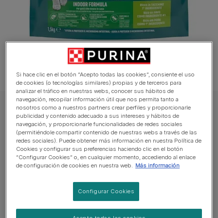
Si hace clic en el botón “Acepto todas las cookies”, consiente el uso
de cookies (o tecnologías similares) propias y de terceros para
analizar el tráfico en nuestras webs, conocer sus hábitos de
navegación, recopilar información útil que nos permita tanto a
nosotros como a nuestros partners crear perfiles y proporcionarle
PURINA ONE Gato Pienso
publicidad y contenido adecuado a sus intereses y hábitos de
PURINA ONE® Indoor Formula Rico en
navegación, y proporcionarle funcionalidades de redes sociales
(permitiéndole compartir contenido de nuestras webs a través de las
pavo y cereales integrales
redes sociales). Puede obtener más información en nuestra Política de
Cookies y configurar sus preferencias haciendo clic en el botón
“Configurar Cookies” o, en cualquier momento, accediendo al enlace
Sin reseñas aún
de configuración de cookies en nuestra web.
Más información
Tamaños disponibles:
1,5kg
Configurar Cookies
Con fibras, demostrado que arrastran dos veces más