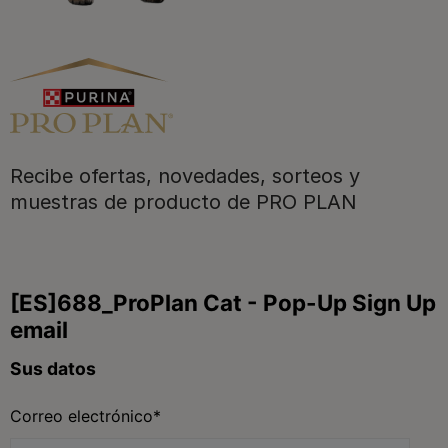
Purina
Recibe ofertas, novedades, sorteos y
Para nuestros socios
muestras de producto de PRO PLAN
Síguenos
facebook
instagram
twitter
youtube
tiktok
Contacta