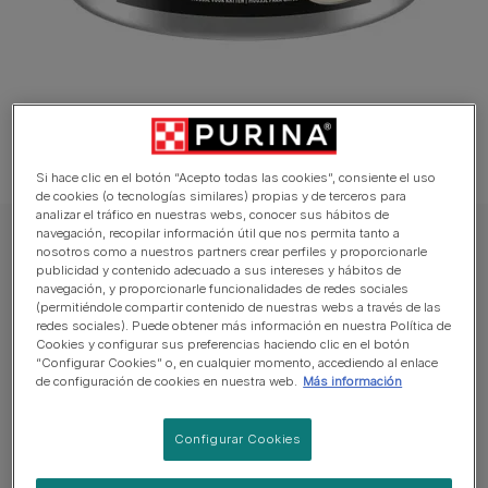
Si hace clic en el botón “Acepto todas las cookies”, consiente el uso
de cookies (o tecnologías similares) propias y de terceros para
analizar el tráfico en nuestras webs, conocer sus hábitos de
navegación, recopilar información útil que nos permita tanto a
Pro Plan® Veterinary Diets Wet Cat Food
nosotros como a nuestros partners crear perfiles y proporcionarle
publicidad y contenido adecuado a sus intereses y hábitos de
PURINA® PRO PLAN® VETERINARY DIETS
navegación, y proporcionarle funcionalidades de redes sociales
FELINE EN Gastrointestinal Lata
(permitiéndole compartir contenido de nuestras webs a través de las
redes sociales). Puede obtener más información en nuestra Política de
Cookies y configurar sus preferencias haciendo clic en el botón
Sin reseñas aún
“Configurar Cookies” o, en cualquier momento, accediendo al enlace
de configuración de cookies en nuestra web.
Más información
Tamaños disponibles:
195 g
Configurar Cookies
Alimento completo en lata para gatos adultos y