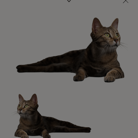
Veterinarios, nutricionistas y expertos en perros y gatos
para resolver todas tus dudas.​
Promociones, concursos, descuentos y ofertas de
todas nuestras marcas.​
¡No te lo pierdas, únete a Purina y empieza
a disfrutar ya de las ventajas!​
Registrarme ahora​