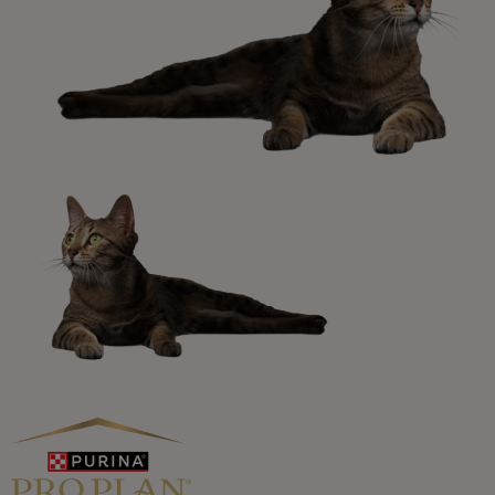
Promociones, concursos, descuentos y ofertas de
todas nuestras marcas.​
¡No te lo pierdas, únete a Purina y empieza
a disfrutar ya de las ventajas!​
Registrarme ahora​
Purina