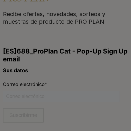
Recibe ofertas, novedades, sorteos y
Para nuestros socios
muestras de producto de PRO PLAN
Síguenos
facebook
instagram
twitter
youtube
tiktok
Contacta
Contacta con Purina
Llámanos de 9h a 20h, de lunes a viernes
900 802 522