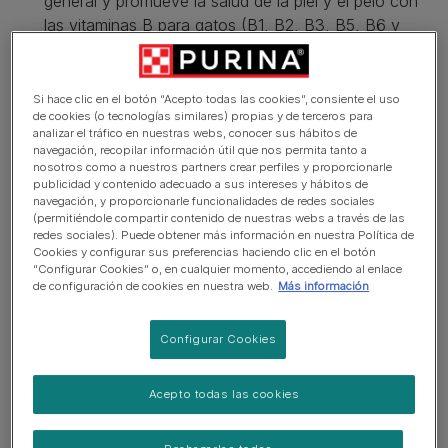
general y promueve la salud de la piel y el pelo con
las vitaminas B para gatos (B1, B2, B3, B5, B6 y
B12).
Nuestra mezcla ha sido desarrollada por veterinarios
Si hace clic en el botón “Acepto todas las cookies”, consiente el uso
y nutricionistas de mascotas y está científicamente
de cookies (o tecnologías similares) propias y de terceros para
diseñada para ayudar a mantener los niveles de
analizar el tráfico en nuestras webs, conocer sus hábitos de
navegación, recopilar información útil que nos permita tanto a
energía.
nosotros como a nuestros partners crear perfiles y proporcionarle
publicidad y contenido adecuado a sus intereses y hábitos de
PRO PLAN®: Confía en la nutrición experta. Este
navegación, y proporcionarle funcionalidades de redes sociales
suplemento de vitaminas para gato es apto para su
(permitiéndole compartir contenido de nuestras webs a través de las
consumo diario.
redes sociales). Puede obtener más información en nuestra Política de
Cookies y configurar sus preferencias haciendo clic en el botón
El aporte complementario puede ayudar con: la
“Configurar Cookies” o, en cualquier momento, accediendo al enlace
de configuración de cookies en nuestra web.
Más información
vitalidad durante una época de mucha actividad, los
factores de estrés ambientales (mucha agitación por
Configurar Cookies
cambio de hábitos) y la salud del pelo.
Ver más
Acepto todas las cookies