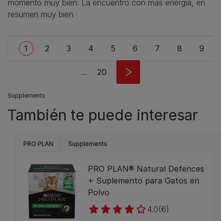
momento muy bien. La encuentro con mas energia, en
resumen muy bien
Pagination
Current page
Page
Page
Page
Page
Page
Page
Page
Page
1
2
3
4
5
6
7
8
9
Last page
…
20
Supplements
También te puede interesar
PRO PLAN
Supplements
PRO PLAN® Natural Defences
+ Suplemento para Gatos en
Polvo
4.0
(6)