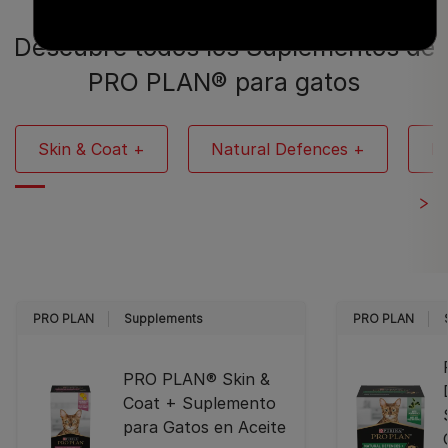
Descubre todos los Suplementos de
PRO PLAN® para gatos
Skin & Coat +
Natural Defences +
Mu
PRO PLAN
Supplements
PRO PLAN
PRO PLAN® Skin &
Coat + Suplemento
para Gatos en Aceite