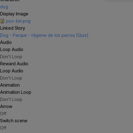
Ver todos los artículos para
Razas de perros por piel y
Mascotas en las escuelas
dog
Digestión sensible​
Pelaje y bolas de pelo​
pelaje​
perros
Display Image
Viajar juntos es mejor
Control de peso
Digestión sensible​
poo-bin.png
Sin Cereales​
Cuidado urinario​
Linked Story
Sin cereales​
Dog - Parque - Higiene de los perros [Quiz]
Audio
Loop Audio
Don't Loop
Reward Audio
Loop Audio
Don't Loop
Animation
Animation Loop
Don't Loop
Arrow
Off
Switch scene
Off