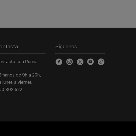
ontacta
Síguenos
ontacta con Purina
facebook
instagram
twitter
youtube
tiktok
lámanos de 9h a 20h,
e lunes a viernes
00 802 522