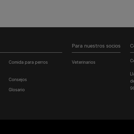
Para nuestros socios
C
C
Comida para perros
Veterinarios
L
Consejos
d
9
Glosario