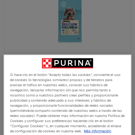
PURINA® DOG CHOW® Cachorro Razas Grandes Pavo
(0)
Si hace clic en el botón “Acepto todas las cookies”, consiente el uso
de cookies (o tecnologías similares) propias y de terceros para
analizar el tráfico en nuestras webs, conocer sus hábitos de
navegación, recopilar información útil que nos permita tanto a
nosotros como a nuestros partners crear perfiles y proporcionarle
publicidad y contenido adecuado a sus intereses y hábitos de
navegación, y proporcionarle funcionalidades de redes sociales
(permitiéndole compartir contenido de nuestras webs a través de las
redes sociales). Puede obtener más información en nuestra Política de
Cookies y configurar sus preferencias haciendo clic en el botón
“Configurar Cookies” o, en cualquier momento, accediendo al enlace
de configuración de cookies en nuestra web.
Más información