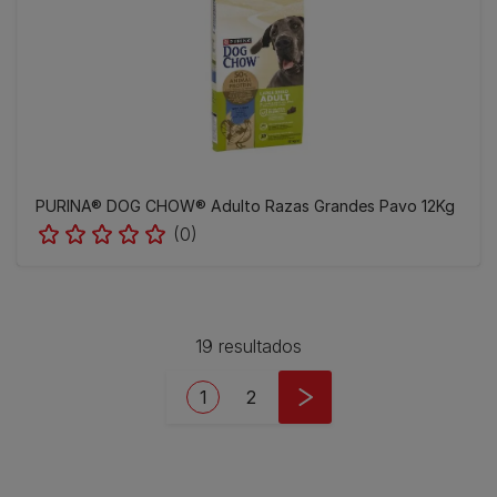
PURINA® DOG CHOW® Adulto Razas Grandes Pavo 12Kg
(0)
19 resultados
Pagination
Current page
Page
1
2