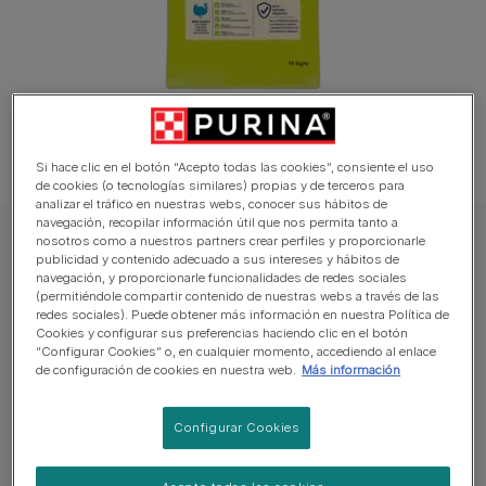
Si hace clic en el botón “Acepto todas las cookies”, consiente el uso
de cookies (o tecnologías similares) propias y de terceros para
analizar el tráfico en nuestras webs, conocer sus hábitos de
navegación, recopilar información útil que nos permita tanto a
nosotros como a nuestros partners crear perfiles y proporcionarle
DOG CHOW Perro Pienso
publicidad y contenido adecuado a sus intereses y hábitos de
PURINA® DOG CHOW® Adulto Razas
navegación, y proporcionarle funcionalidades de redes sociales
(permitiéndole compartir contenido de nuestras webs a través de las
Grandes Pavo
redes sociales). Puede obtener más información en nuestra Política de
Cookies y configurar sus preferencias haciendo clic en el botón
“Configurar Cookies” o, en cualquier momento, accediendo al enlace
Sin reseñas aún
de configuración de cookies en nuestra web.
Más información
Tamaños disponibles:
14Kg
Configurar Cookies
Ayuda a tu perro a vivir saludable y feliz.