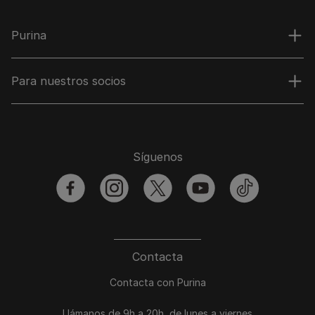
Purina
Para nuestros socios
Síguenos
facebook
instagram
twitter
youtube
tiktok
Contacta
Contacta con Purina
Llámanos de 9h a 20h, de lunes a viernes