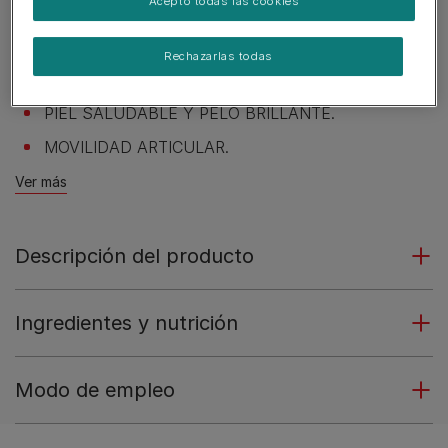
Acepto todas las cookies
NUTRICIÓN ADAPTADA.
DIGESTIÓN SALUDABLE.
Rechazarlas todas
CORAZÓN SALUDABLE.
PIEL SALUDABLE Y PELO BRILLANTE.
MOVILIDAD ARTICULAR.
Ver más
Descripción del producto
Ingredientes y nutrición
Modo de empleo