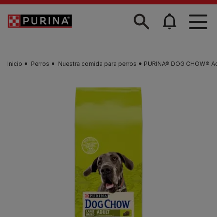
Skip to main content
Inicio
Perros
Nuestra comida para perros
PURINA® DOG CHOW® Adu