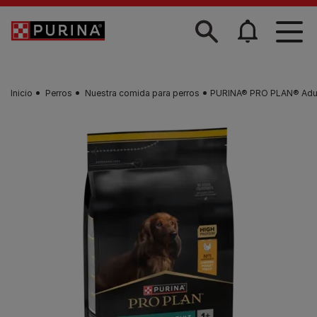
Skip to main content
Inicio
Perros
Nuestra comida para perros
PURINA® PRO PLAN® Adult S