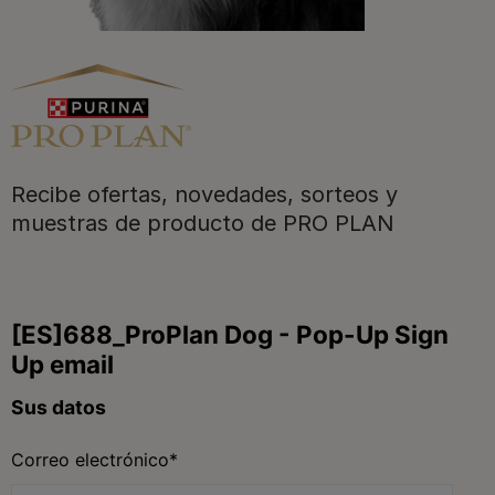
Purina
Recibe ofertas, novedades, sorteos y
Para nuestros socios
muestras de producto de PRO PLAN
Síguenos
facebook
instagram
twitter
youtube
tiktok
Contacta