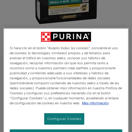
Si hace clic en el botón “Acepto todas las cookies”, consiente el uso
de cookies (o tecnologías similares) propias y de terceros para
analizar el tráfico en nuestras webs, conocer sus hábitos de
navegación, recopilar información útil que nos permita tanto a
PRO PLAN Perro Pienso
nosotros como a nuestros partners crear perfiles y proporcionarle
publicidad y contenido adecuado a sus intereses y hábitos de
PURINA® PRO PLAN® Adult Small & Mini
navegación, y proporcionarle funcionalidades de redes sociales
Light / Sterilised
(permitiéndole compartir contenido de nuestras webs a través de las
redes sociales). Puede obtener más información en nuestra Política de
Cookies y configurar sus preferencias haciendo clic en el botón
Sin reseñas aún
“Configurar Cookies” o, en cualquier momento, accediendo al enlace
de configuración de cookies en nuestra web.
Más información
Tamaños disponibles:
3kg
Configurar Cookies
Ayuda a mantener la masa corporal magra durante la