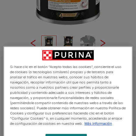
Si hace clic en el botón “Acepto todas las cookies”, consiente el uso
PURINA® PRO PLAN® All size Adult rico en Pescado en Gelatina. Lata
de cookies (o tecnologías similares) propias y de terceros para
PURINA® PRO PLAN® All size Adult rico en
analizar el tráfico en nuestras webs, conocer sus hábitos de
navegación, recopilar información útil que nos permita tanto a
Pescado en Gelatina. Lata
nosotros como a nuestros partners crear perfiles y proporcionarle
publicidad y contenido adecuado a sus intereses y hábitos de
navegación, y proporcionarle funcionalidades de redes sociales
Sin reseñas aún
(permitiéndole compartir contenido de nuestras webs a través de las
redes sociales). Puede obtener más información en nuestra Política de
Cookies y configurar sus preferencias haciendo clic en el botón
Tamaños disponibles:
400g
“Configurar Cookies” o, en cualquier momento, accediendo al enlace
de configuración de cookies en nuestra web.
Más información
Potencia la excelencia diaria de tu perro con la gama