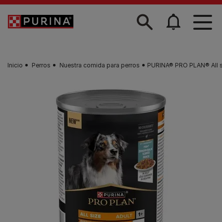
Skip to main content
Inicio
Perros
Nuestra comida para perros
PURINA® PRO PLAN® All siz