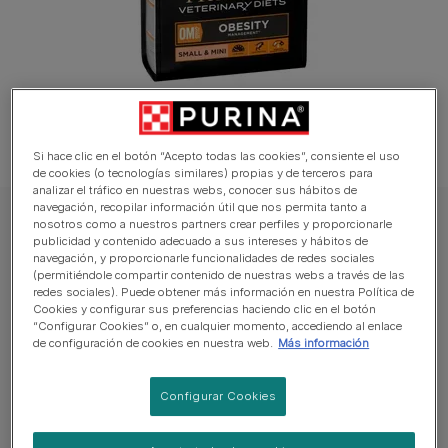
Si hace clic en el botón “Acepto todas las cookies”, consiente el uso
de cookies (o tecnologías similares) propias y de terceros para
analizar el tráfico en nuestras webs, conocer sus hábitos de
navegación, recopilar información útil que nos permita tanto a
nosotros como a nuestros partners crear perfiles y proporcionarle
PRO PLAN Perro Pienso
publicidad y contenido adecuado a sus intereses y hábitos de
PURINA® PRO PLAN® VETERINARY DIETS
navegación, y proporcionarle funcionalidades de redes sociales
(permitiéndole compartir contenido de nuestras webs a través de las
CANINE OM Obesity Management
redes sociales). Puede obtener más información en nuestra Política de
Small&Mini
Cookies y configurar sus preferencias haciendo clic en el botón
“Configurar Cookies” o, en cualquier momento, accediendo al enlace
de configuración de cookies en nuestra web.
Más información
Sin reseñas aún
Configurar Cookies
Tamaños disponibles:
1,3 kg