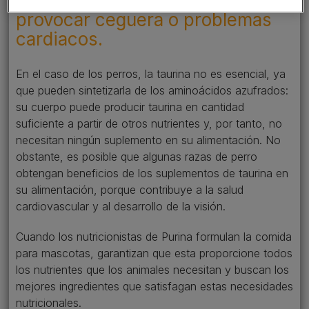
taurina en los gatos puede
provocar ceguera o problemas
cardiacos.
En el caso de los perros, la taurina no es esencial, ya
que pueden sintetizarla de los aminoácidos azufrados:
su cuerpo puede producir taurina en cantidad
suficiente a partir de otros nutrientes y, por tanto, no
necesitan ningún suplemento en su alimentación. No
obstante, es posible que algunas razas de perro
obtengan beneficios de los suplementos de taurina en
su alimentación, porque contribuye a la salud
cardiovascular y al desarrollo de la visión.
Cuando los nutricionistas de Purina formulan la comida
para mascotas, garantizan que esta proporcione todos
los nutrientes que los animales necesitan y buscan los
mejores ingredientes que satisfagan estas necesidades
nutricionales.