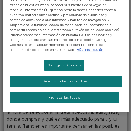
tráfico en nuestras webs, conocer sus hábitos de navegación,
recopilar información útil que nos permita tanto a nosotros como a
nuestros partners crear perfiles y proporcionarle publicidad y
contenido adecuado a sus intereses y hábitos de navegación, y
proporcionarle funcionalidades de redes sociales (permitiéndole
compartir contenido de nuestras webs a través de las redes sociales).
BIENESTAR DE LA MASCOTA
Puede obtener más información en nuestra Política de Cookies y
Ir a la sección >
configurar sus preferencias haciendo clic en el botón “Configurar
Cookies” o, en cualquier momento, accediendo al enlace de
configuración de cookies en nuestra web.
Más información
Con tantas opciones al alcance,
elegir la mejor comida puede ser
Configurar Cookies
un poco agobiante. Por suerte, el
equipo de Purina está aquí para
Acepto todas las cookies
ayudarte.
Rechazarlas todas
Hay muchos factores que deben tenerse en cuenta a
la hora de seleccionar la dieta adecuada: edad, raza,
dónde compras y qué es más adecuado para ti y tu
familia. También es importante pensar en las posibles