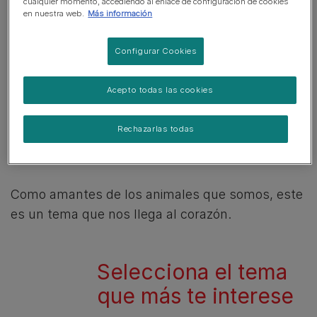
absoluta.
cualquier momento, accediendo al enlace de configuración de cookies
en nuestra web.
Más información
Algunas de las preguntas más frecuentes están
Configurar Cookies
relacionadas con las pruebas que llevamos a
cabo para descubrir qué alimentos son los que
Acepto todas las cookies
más les gustan a los perros y a los gatos, y
cómo garantizamos el bienestar de los animales
Rechazarlas todas
de granja a lo largo de nuestra cadena de
abastecimiento.
Como amantes de los animales que somos, este
es un tema que nos llega al corazón.
Selecciona el tema
que más te interese