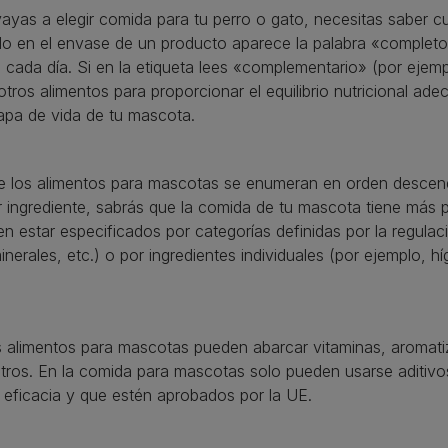
ayas a elegir comida para tu perro o gato, necesitas saber cuá
 en el envase de un producto aparece la palabra «completo»,
cada día. Si en la etiqueta lees «complementario» (por ejempl
otros alimentos para proporcionar el equilibrio nutricional ad
apa de vida de tu mascota.
 de los alimentos para mascotas se enumeran en orden descend
r ingrediente, sabrás que la comida de tu mascota tiene más p
en estar especificados por categorías definidas por la regula
inerales, etc.) o por ingredientes individuales (por ejemplo, h
s alimentos para mascotas pueden abarcar vitaminas, aromati
 otros. En la comida para mascotas solo pueden usarse aditi
 eficacia y que estén aprobados por la UE.