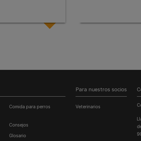
Para nuestros socios
C
C
Comida para perros
Veterinarios
L
Consejos
d
9
Glosario