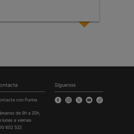
ontacta
Síguenos
ontacta con Purina
facebook
instagram
twitter
youtube
tiktok
lámanos de 9h a 20h,
e lunes a viernes
00 802 522