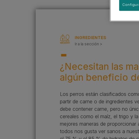
Ver todos los artículos para
Razas de perros por piel y
Configur
Mascotas en las escuelas
Digestión sensible​
Pelaje y bolas de pelo​
pelaje​
perros
Viajar juntos es mejor
Control de peso
Digestión sensible​
Sin Cereales​
Cuidado urinario​
Sin cereales​
INGREDIENTES
Ir a la sección >
¿Necesitan las ma
algún beneficio de
Los perros están clasificados como
partir de carne o de ingredientes 
debe contener carne, pero no únic
cereales como el maíz, el trigo y 
mejores maneras de proporcionar a 
todos nos gusta ver sanos a nuestr
el 75 % y el 85 % de hidratos de