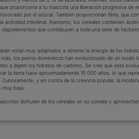
 que proporciona a tu mascota una liberación progresiva de e
rovocado por el azúcar. También proporcionan fibra, que con
 la actividad intestinal. Asimismo, los cereales contienen ácid
y oligoelementos que contribuyen a toda una serie de factor
bién están muy adaptados a obtener la energía de los hidra
 más, los perros domésticos han evolucionado de un modo ta
les a digerir los hidratos de carbono. Se cree que esta evol
r la tierra hace aproximadamente 10 000 años, lo que repres
uriosamente, y en contra de la creencia popular, la incidenci
s muy baja.
ascotas disfruten de los cereales en su comida y aprovechen