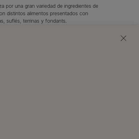
za por una gran variedad de ingredientes de
 con distintos alimentos presentados con
, suflés, terrinas y fondants.
limento 100% completo para tu gato
, pero lo
ta) ya que el alimento seco también tiene
minar la placa bacteriana de los dientes
a gatos que deben seguir dietas especiales
e crecimiento, los que tienen tendencia al
a por la alimentación mixta y asegúrate una