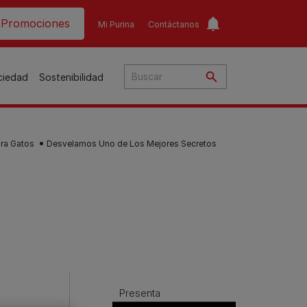
ader top
Promociones
Mi Purina
Contáctanos
ociedad
Sostenibilidad
ara Gatos
Desvelamos Uno de Los Mejores Secretos
​
o​
ar
a
to
Guías de nutrición para
Guías de nutrición para
o
perros​
gatos​
s
Presenta
Consejos personalizados