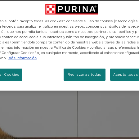
n las comidas en
manera abierta y honesta.
PRO PLAN Veterinary Diets
Ver todos los consejos d
Ver todas las marcas
Razas de gatos por piel y
de interior​
gatos
pelaje​
alimentación para perros
Ver todas las marcas
Ver todos los consejos de
 de alimentación
Tus preguntas nos importan
alimentación para gatos
 en el botón “Acepto todas las cookies”, consiente el uso de cookies (o tecnologías 
e terceros para analizar el tráfico en nuestras webs, conocer sus hábitos de navegac
 útil que nos permita tanto a nosotros como a nuestros partners crear perfiles y p
y contenido adecuado a sus intereses y hábitos de navegación, y proporcionarle fu
ciales (permitiéndole compartir contenido de nuestras webs a través de las redes s
er más información en nuestra Política de Cookies y configurar sus preferencias h
 “Configurar Cookies” o, en cualquier momento, accediendo al enlace de configurac
web.
Más información
ar Cookies
Rechazarlas todas
Acepto todas 