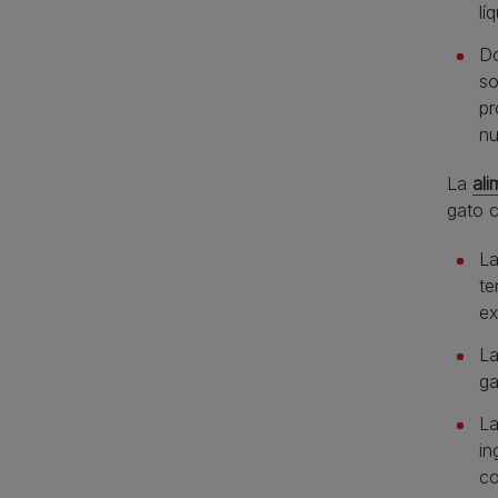
lí
Do
so
pr
nu
La
al
gato c
La
te
ex
La
ga
La
in
co