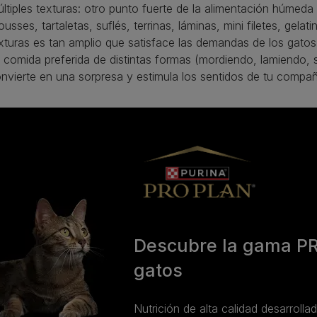
ltiples texturas: otro punto fuerte de la alimentación húmeda
usses, tartaletas, suflés, terrinas, láminas, mini filetes, gela
xturas es tan amplio que satisface las demandas de los gatos
 comida preferida de distintas formas (mordiendo, lamiendo, 
nvierte en una sorpresa y estimula los sentidos de tu compañ
Descubre la gama P
gatos
Nutrición de alta calidad desarrolla