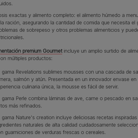
quidos.
sis exactas y alimento completo: el alimento húmedo a me
la ración, asegurando la cantidad de comida que necesita el g
oblemas de sobrepeso y otros problemas alimenticios y puede
tricionales.
imentación premium Gourmet
incluye un amplio surtido de alim
on múltiples productos:
 gama Revelations sublimes mousses con una cascada de sals
rnera, salmón y atún. Presentada en un innovador envase en
periencia culinaria única, la mousse es fácil de servir.
 gama Perle combina láminas de ave, carne o pescado en salsa
tos más refinados.
 gama Nature's creation incluye deliciosas recetas inspiradas
gredientes naturales de alta calidad cuidadosamente selecc
n guarniciones de verduras frescas o cereales.