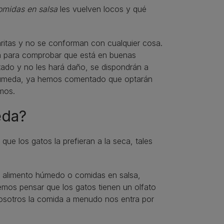
omidas en salsa
les vuelven locos y qué
aritas y no se conforman con cualquier cosa.
da para comprobar que está en buenas
stado y no les hará daño, se dispondrán a
 húmeda, ya hemos comentado que optarán
amos.
eda?
ue los gatos la prefieran a la seca, tales
e alimento húmedo o comidas en salsa,
mos pensar que los gatos tienen un olfato
a nosotros la comida a menudo nos entra por