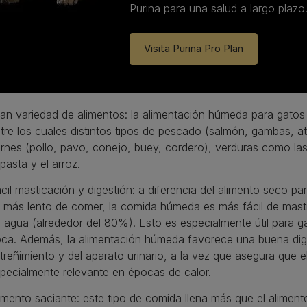
Purina para una salud a largo plazo
Visita Purina Pro Plan
an variedad de alimentos: la alimentación húmeda para gatos 
tre los cuales distintos tipos de pescado (salmón, gambas, atú
rnes (pollo, pavo, conejo, buey, cordero), verduras como la
 pasta y el arroz.
cil masticación y digestión: a diferencia del alimento seco p
 más lento de comer, la comida húmeda es más fácil de mastic
 agua (alrededor del 80%). Esto es especialmente útil para g
ca. Además, la alimentación húmeda favorece una buena dig
treñimiento y del aparato urinario, a la vez que asegura que 
pecialmente relevante en épocas de calor.
imento saciante: este tipo de comida llena más que el aliment