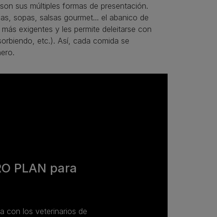
 son sus múltiples formas de presentación.
tinas, sopas, salsas gourmet... el abanico de
 más exigentes y les permite deleitarse con
sorbiendo, etc.). Así, cada comida se
ero.
RO PLAN para
da con los veterinarios de