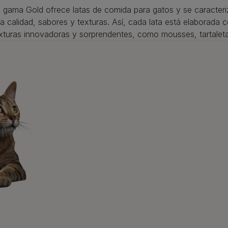
 gama Gold ofrece latas de comida para gatos y se caracteri
ta calidad, sabores y texturas. Así, cada lata está elaborada
xturas innovadoras y sorprendentes, como mousses, tartaletas
hemos comentado anteriormente, la
comida húmeda es un a
es combinarla con alimento seco (la llamada alimentación mix
rie de beneficios (favorece buenas digestiones, le permite eli
s a la masticación, ofrece una gran variedad de opciones par
aquellos que han sido esterilizados, los que están en época d
eso, etc). Así que, si quieres lo mejor para tu amigo, apuest
ión 10.