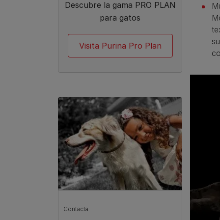
Descubre la gama PRO PLAN
Mú
Mo
para gatos
te
su
Visita Purina Pro Plan
co
Contacta