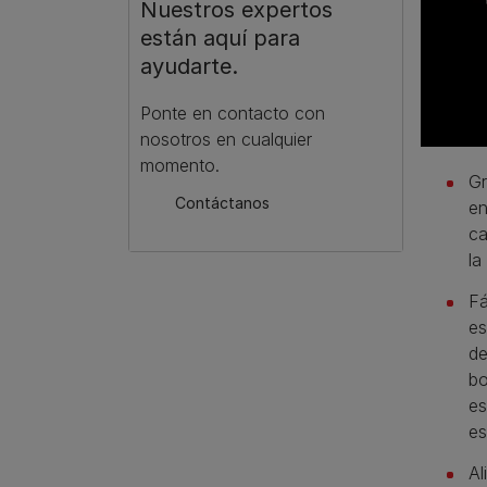
Nuestros expertos
están aquí para
ayudarte.
Ponte en contacto con
nosotros en cualquier
momento.
Gr
Contáctanos
en
ca
la
Fá
es
de
bo
es
es
Al