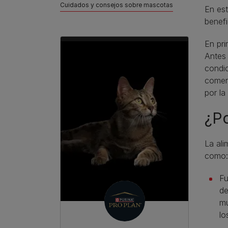
Cuidados y consejos sobre mascotas
En est
benefi
En pri
Antes 
condic
comer
por la
¿Po
La ali
como:
Fu
de
mu
lo