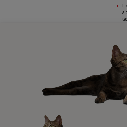
La
al
te
Como 
mejor 
una se
gracia
−para 
sobrep
nutric