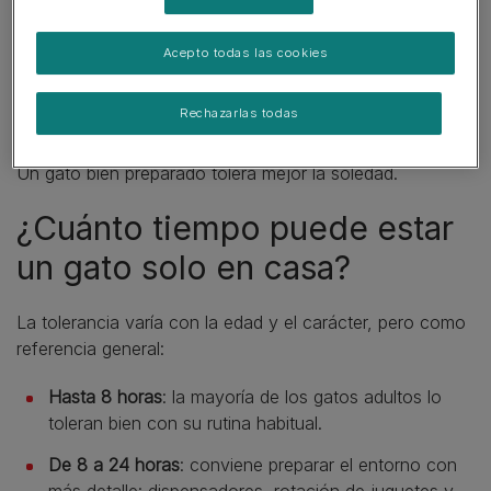
que tenga estímulos
Acepto todas las cookies
que el entorno sea seguro
Rechazarlas todas
que haya tenido actividad previa
Un gato bien preparado tolera mejor la soledad.
¿Cuánto tiempo puede estar
un gato solo en casa?
La tolerancia varía con la edad y el carácter, pero como
referencia general:
Hasta 8 horas
: la mayoría de los gatos adultos lo
toleran bien con su rutina habitual.
De 8 a 24 horas
: conviene preparar el entorno con
más detalle: dispensadores, rotación de juguetes y