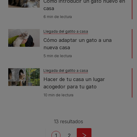
Cómo introducir un gato nuevo en
casa
6 min de lectura
Llegada del gatito a casa
Cómo adaptar un gato a una
nueva casa
5 min de lectura
Llegada del gatito a casa
Hacer de tu casa un lugar
acogedor para tu gato
10 min de lectura
13 resultados
Pagination
Current page
Page
1
2