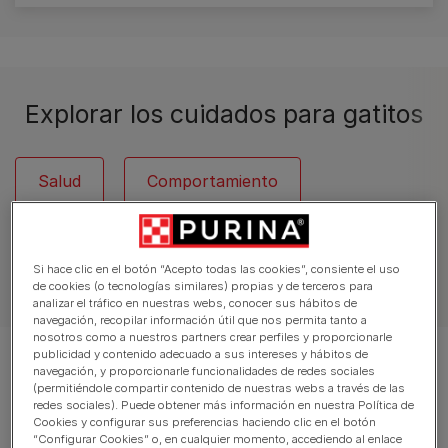
Explorar los cuidados para gatitos
Salud
Comportamiento
Si hace clic en el botón “Acepto todas las cookies”, consiente el uso
Artículos sobre gatos
de cookies (o tecnologías similares) propias y de terceros para
analizar el tráfico en nuestras webs, conocer sus hábitos de
navegación, recopilar información útil que nos permita tanto a
nosotros como a nuestros partners crear perfiles y proporcionarle
publicidad y contenido adecuado a sus intereses y hábitos de
Mostrando 12 de 13 artículos
navegación, y proporcionarle funcionalidades de redes sociales
(permitiéndole compartir contenido de nuestras webs a través de las
redes sociales). Puede obtener más información en nuestra Política de
Artículos más vistos
Cookies y configurar sus preferencias haciendo clic en el botón
“Configurar Cookies” o, en cualquier momento, accediendo al enlace