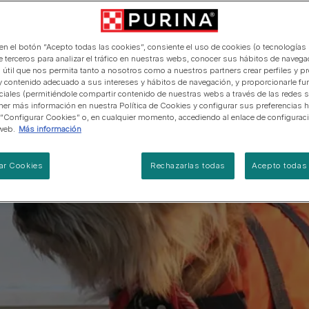
manera abierta y honesta.
PRO PLAN Veterinary Diets
Ver todos los consejos d
Ver todas las marcas
Razas de gatos por piel y
de interior​
gatos
pelaje​
alimentación para perros
Ver todas las marcas
Ver todos los consejos de
Tus preguntas nos importan
alimentación para gatos
 en el botón “Acepto todas las cookies”, consiente el uso de cookies (o tecnologías 
e terceros para analizar el tráfico en nuestras webs, conocer sus hábitos de navegac
 útil que nos permita tanto a nosotros como a nuestros partners crear perfiles y p
y contenido adecuado a sus intereses y hábitos de navegación, y proporcionarle fu
ciales (permitiéndole compartir contenido de nuestras webs a través de las redes s
er más información en nuestra Política de Cookies y configurar sus preferencias h
 “Configurar Cookies” o, en cualquier momento, accediendo al enlace de configurac
web.
Más información
ar Cookies
Rechazarlas todas
Acepto todas 