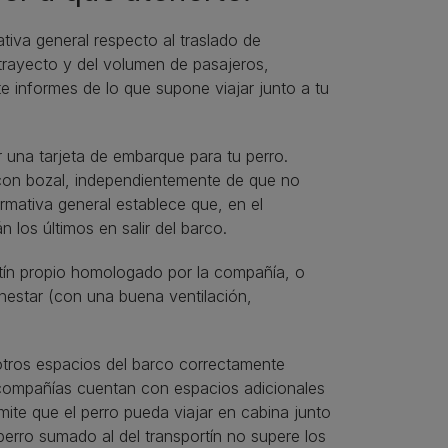
iva general respecto al traslado de
trayecto y del volumen de pasajeros,
te informes de lo que supone viajar junto a tu
r una tarjeta de embarque para tu perro.
 con bozal, independientemente de que no
rmativa general establece que, en el
los últimos en salir del barco.
rtín propio homologado por la compañía, o
nestar (con una buena ventilación,
 otros espacios del barco correctamente
as compañías cuentan con espacios adicionales
ite que el perro pueda viajar en cabina junto
perro sumado al del transportín no supere los