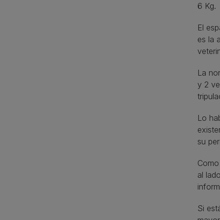
6 Kg.
El esp
es la 
veteri
La nor
y 2 v
tripula
Lo hab
existe
su per
Como o
al lad
infor
Si est
mayorí