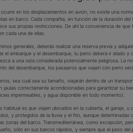
curre en los desplazamientos en avión, no existe una normat
as en barco. Cada compañía, en función de la duración del 
ece sus propias restricciones. De ahí la conveniencia de que 
en cada una de ellas.
minos generales, deberás realizar una reserva previa y adquiri
e el embarque y el desembarque, tu perro deberá ir atado y
ezca a una raza considerada potencialmente peligrosa. La no
o del desembarque, los pasajeros que viajen con perro serán 
rros, sea cual sea su tamaño, viajarán dentro de un transpo
n jaulas correctamente acondicionadas para garantizar su bie
icies impermeables, y agua disponible en todo momento).
 habitual es que viajen ubicados en la cubierta, el garaje, u
ados, y protegidos de la lluvia y el frío, aunque determinad
as zonas del barco. Transmediterránea, como excepción, perm
ueño, sólo en sus barcos rápidos, y siempre que el peso del 