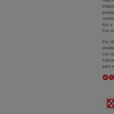
indepe
pasaje
contro
lujo y
Eso sí
Por úl
detall
con la
indica
para e