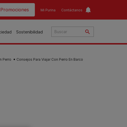
ader top
Promociones
Mi Purina
Contáctanos
ociedad
Sostenibilidad
n Perro
Consejos Para Viajar Con Perro En Barco
​
o​
ar
a
to
Guías de nutrición para
Guías de nutrición para
o
perros​
gatos​
s
Consejos personalizados