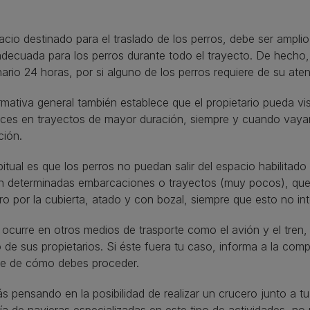
acio destinado para el traslado de los perros, debe ser amplio
adecuada para los perros durante todo el trayecto. De hecho
nario 24 horas, por si alguno de los perros requiere de su ate
mativa general también establece que el propietario pueda vis
eces en trayectos de mayor duración, siempre y cuando vay
ción.
itual es que los perros no puedan salir del espacio habilitado
n determinadas embarcaciones o trayectos (muy pocos), que 
ro por la cubierta, atado y con bozal, siempre que esto no inte
curre en otros medios de trasporte como el avión y el tren, l
o de sus propietarios. Si éste fuera tu caso, informa a la com
me de cómo debes proceder.
ás pensando en la posibilidad de realizar un crucero junto a 
a de navieras especializadas en este tipo de actividades, no