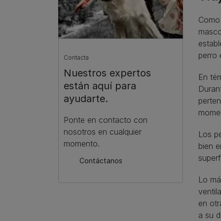
Como o
mascot
establ
perro 
Contacta
Nuestros expertos
En tér
están aquí para
Durant
ayudarte.
perten
moment
Ponte en contacto con
nosotros en cualquier
Los pe
momento.
bien e
superf
Contáctanos
Lo más
ventil
en otr
a su d