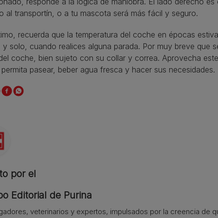
nado, responde a la lógica de maniobra. El lado derecho es e
 al transportín, o a tu mascota será más fácil y seguro.
timo, recuerda que la temperatura del coche en épocas estival
 y solo, cuando realices alguna parada. Por muy breve que s
del coche, bien sujeto con su collar y correa. Aprovecha es
 permita pasear, beber agua fresca y hacer sus necesidades.
to por el
o Editorial de Purina
igadores, veterinarios y expertos, impulsados por la creencia de 