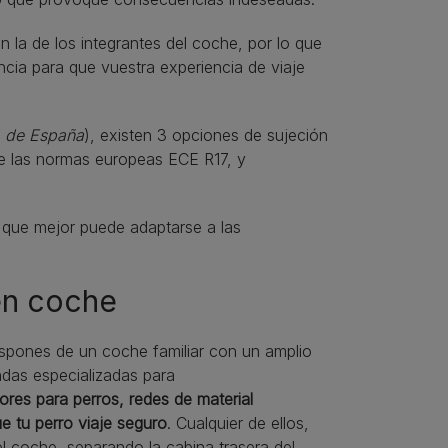
n la de los integrantes del coche, por lo que
cia para que vuestra experiencia de viaje
b de España
), existen 3 opciones de sujeción
e las normas europeas ECE R17, y
a que mejor puede adaptarse a las
en coche
ispones de un coche familiar con un amplio
ndas especializadas para
res para perros, redes de material
ue tu perro viaje seguro
. Cualquier de ellos,
el coche, separando la cabina trasera del