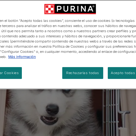
manera abierta y honesta.
PRO PLAN Veterinary Diets
Ver todos los consejos d
Ver todas las marcas
Razas de gatos por piel y
de interior​
gatos
pelaje​
alimentación para perros
Ver todas las marcas
Ver todos los consejos de
Tus preguntas nos importan
alimentación para gatos
 en el botón “Acepto todas las cookies”, consiente el uso de cookies (o tecnologías 
e terceros para analizar el tráfico en nuestras webs, conocer sus hábitos de navegac
 útil que nos permita tanto a nosotros como a nuestros partners crear perfiles y p
y contenido adecuado a sus intereses y hábitos de navegación, y proporcionarle fu
ciales (permitiéndole compartir contenido de nuestras webs a través de las redes s
er más información en nuestra Política de Cookies y configurar sus preferencias h
 “Configurar Cookies” o, en cualquier momento, accediendo al enlace de configurac
web.
Más información
ar Cookies
Rechazarlas todas
Acepto todas 