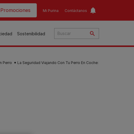
ader top
Promociones
Mi Purina
Contáctanos
ociedad
Sostenibilidad
n Perro
La Seguridad Viajando Con Tu Perro En Coche:
​
o​
ar
a
to
Guías de nutrición para
Guías de nutrición para
o
perros​
gatos​
s
Consejos personalizados