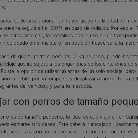
ro.
pción suele proporcionar un mayor grado de libertad de movi
ía vuestra seguridad al 100% en caso de colisión. Por eso el 
 de estos sistemas, lo combines con el uso de un transportí
 ir colocado en el maletero, en posición trasversal a la march
caso de que tu perro supere los 10 Kg de peso, puede ir sent
 anclaje
que irá sujeto a los enganches de los cinturones de 
 Existe la opción de utilizar un arnés de un solo anclaje, pe
isión la hebilla podría romperse y desplazar al animal hacía 
tegrantes del vehículo, y para tu mascota.
jar con perros de tamaño pequ
perro es de tamaño pequeño, lo ideal es que viaje en un
trans
eda estirarse si lo desea. Éste deberá ir encajado, idealmente
o trasero. La razón por la que se recomienda ubicarlo en este