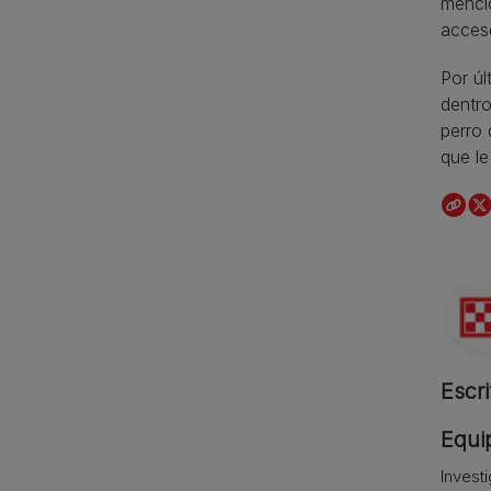
mencio
acceso
Por úl
dentro
perro 
que le
Escri
Equip
Invest