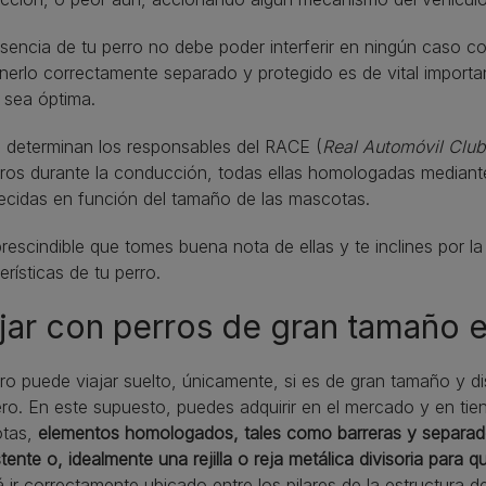
sencia de tu perro no debe poder interferir en ningún caso co
erlo correctamente separado y protegido es de vital importan
 sea óptima.
 determinan los responsables del RACE (
Real Automóvil Clu
rros durante la conducción, todas ellas homologadas mediant
ecidas en función del tamaño de las mascotas.
rescindible que tomes buena nota de ellas y te inclines por l
erísticas de tu perro.
jar con perros de gran tamaño 
ro puede viajar suelto, únicamente, si es de gran tamaño y d
ro. En este supuesto, puedes adquirir en el mercado y en tie
tas,
elementos homologados, tales como barreras y separado
tente o, idealmente una rejilla o reja metálica divisoria para q
 ir correctamente ubicado entre los pilares de la estructura d