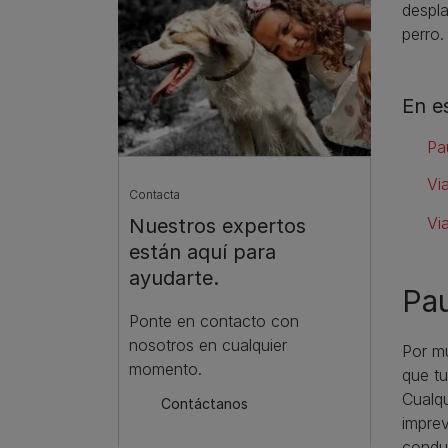
despla
perro.
En e
Pa
Vi
Contacta
Vi
Nuestros expertos
están aquí para
ayudarte.
Pau
Ponte en contacto con
nosotros en cualquier
Por mu
momento.
que tu
Cualqu
Contáctanos
imprev
condu