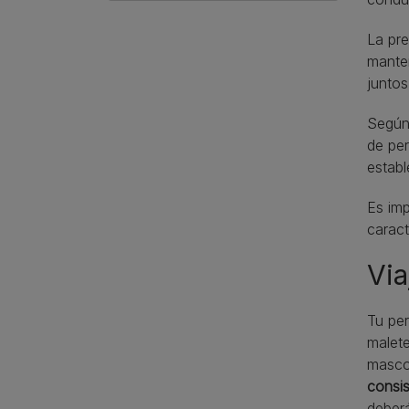
La pre
manten
juntos
Según
de pe
establ
Es imp
caract
Via
Tu per
malete
masco
consis
deberá