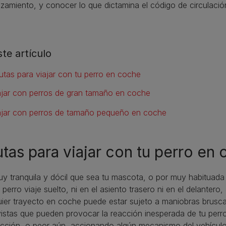
zamiento, y conocer lo que dictamina el código de circulación 
ste artículo
utas para viajar con tu perro en coche
ajar con perros de gran tamaño en coche
ajar con perros de tamaño pequeño en coche
tas para viajar con tu perro en
y tranquila y dócil que sea tu mascota, o por muy habituada 
 perro viaje suelto, ni en el asiento trasero ni en el delantero
ier trayecto en coche puede estar sujeto a maniobras brusca
istas que pueden provocar la reacción inesperada de tu perro
cción, o peor aún, accionando algún mecanismo del vehícul