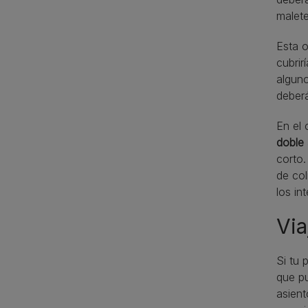
malete
Esta o
cubrir
alguno
deberá
En el 
doble
corto.
de col
los in
Via
Si tu 
que pu
asient