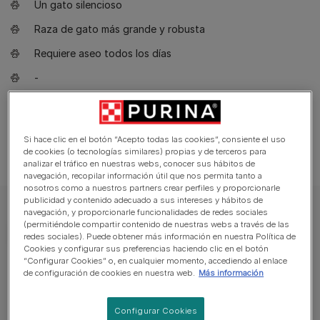
Un gato silencioso
Raza de gato más grande y robusta
Requiere aseo todos los días
-
Necesita algo de espacio al aire libre
Puede requerir familiarización antes de vivir con niños
Si hace clic en el botón “Acepto todas las cookies”, consiente el uso
de cookies (o tecnologías similares) propias y de terceros para
analizar el tráfico en nuestras webs, conocer sus hábitos de
navegación, recopilar información útil que nos permita tanto a
nosotros como a nuestros partners crear perfiles y proporcionarle
publicidad y contenido adecuado a sus intereses y hábitos de
navegación, y proporcionarle funcionalidades de redes sociales
(permitiéndole compartir contenido de nuestras webs a través de las
redes sociales). Puede obtener más información en nuestra Política de
Cookies y configurar sus preferencias haciendo clic en el botón
“Configurar Cookies” o, en cualquier momento, accediendo al enlace
de configuración de cookies en nuestra web.
Más información
Puntuación Veterinaria
Configurar Cookies