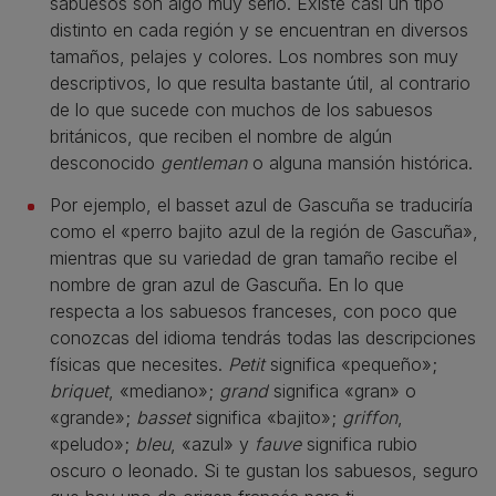
sabuesos son algo muy serio. Existe casi un tipo
distinto en cada región y se encuentran en diversos
tamaños, pelajes y colores. Los nombres son muy
descriptivos, lo que resulta bastante útil, al contrario
de lo que sucede con muchos de los sabuesos
británicos, que reciben el nombre de algún
desconocido
gentleman
o alguna mansión histórica.
Por ejemplo, el basset azul de Gascuña se traduciría
como el «perro bajito azul de la región de Gascuña»,
mientras que su variedad de gran tamaño recibe el
nombre de gran azul de Gascuña. En lo que
respecta a los sabuesos franceses, con poco que
conozcas del idioma tendrás todas las descripciones
físicas que necesites.
Petit
significa «pequeño»;
briquet
, «mediano»;
grand
significa «gran» o
«grande»;
basset
significa «bajito»;
griffon
,
«peludo»;
bleu
, «azul» y
fauve
significa rubio
oscuro o leonado. Si te gustan los sabuesos, seguro