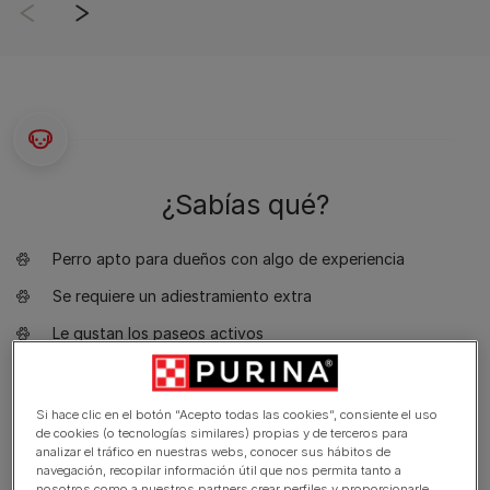
¿Sabías qué?
Perro apto para dueños con algo de experiencia
Se requiere un adiestramiento extra
Le gustan los paseos activos
Le gusta pasear una o dos horas al día
Perro mediano
Si hace clic en el botón “Acepto todas las cookies”, consiente el uso
de cookies (o tecnologías similares) propias y de terceros para
Babeo mínimo
analizar el tráfico en nuestras webs, conocer sus hábitos de
navegación, recopilar información útil que nos permita tanto a
Requiere aseo una vez por semana
nosotros como a nuestros partners crear perfiles y proporcionarle