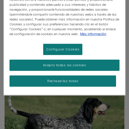
publicidad y contenido adecuado a sus intereses y hábitos de
Raza no hipoalergénica
navegación, y proporcionarle funcionalidades de redes sociales
(permitiéndole compartir contenido de nuestras webs a través de las
Perro expresivo y ladrador
redes sociales). Puede obtener más información en nuestra Política de
Cookies y configurar sus preferencias haciendo clic en el botón
No es un perro guardián
“Configurar Cookies” o, en cualquier momento, accediendo al enlace
de configuración de cookies en nuestra web.
Más información
Puede necesitar entrenamiento para vivir con otras
mascotas
Configurar Cookies
Perro familiar
Acepto todas las cookies
Rechazarlas todas