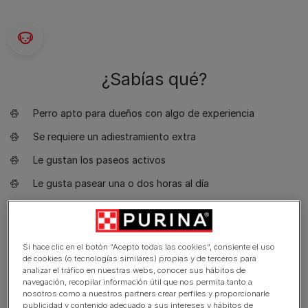
¿Sabías qué?
Perro apto para dueños con algo de experiencia
Se requiere un adiestramiento extra
Le gustan los paseos activos
Le gusta pasear una o dos horas al día
Perro grande
Babeo mínimo
Si hace clic en el botón “Acepto todas las cookies”, consiente el uso
Requiere aseo una vez por semana
de cookies (o tecnologías similares) propias y de terceros para
analizar el tráfico en nuestras webs, conocer sus hábitos de
Raza no hipoalergénica
navegación, recopilar información útil que nos permita tanto a
nosotros como a nuestros partners crear perfiles y proporcionarle
Perro expresivo y ladrador
publicidad y contenido adecuado a sus intereses y hábitos de