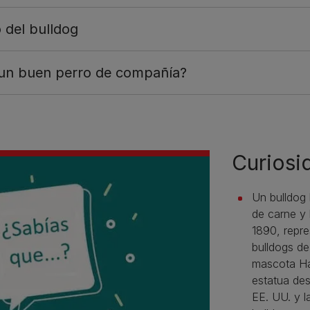
 del bulldog
 un buen perro de compañía?
Curiosi
Un bulldog
de carne y 
1890, repre
bulldogs de
mascota Ha
estatua de
EE. UU. y l