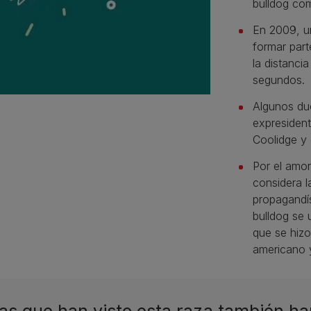
bulldog co
En 2009, un
formar part
la distanci
segundos.
Algunos du
expresident
Coolidge y 
Por el amor 
considera l
propagandís
bulldog se u
que se hizo
americano 
as que han visto esta raza también ha