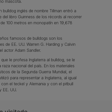
mo mascota.
 bulldog inglés de nombre Tillman entró a
e del libro Guinness de los récords al recorrer
a de 100 metros en monopatín en 19,678
eños famosos de bulldogs son los
es de EE. UU. Warren G. Harding y Calvin
el actor Adam Sandler.
que le profesa Inglaterra al bulldog, se le
a raza nacional del país. En los materiales
ticos de la Segunda Guerra Mundial, el
tilizó para representar a Inglaterra, al igual
 con el teckel y Alemania y con el pitbull
y EE. UU.
n visitado…