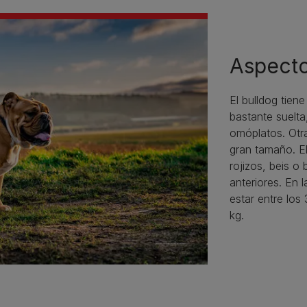
Aspecto
El bulldog tien
bastante suelta
omóplatos. Otra
gran tamaño. El
rojizos, beis o
anteriores. En 
estar entre los
kg.