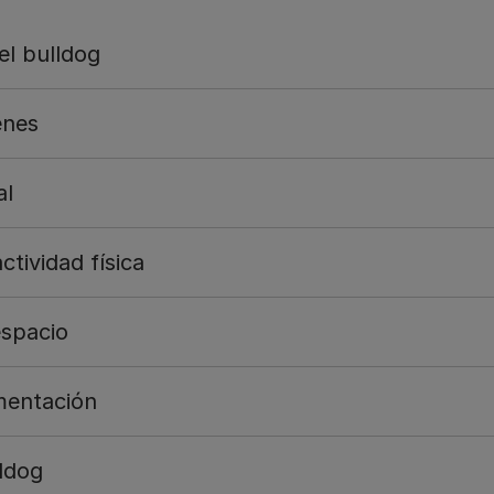
el bulldog
enes
al
tividad física
espacio
imentación
lldog