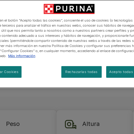
manera abierta y honesta.
rgo, pese a
PRO PLAN Veterinary Diets
Ver todos los consejos d
Ver todas las marcas
Razas de gatos por piel y
de interior​
gatos
pelaje​
alimentación para perros
realidad el
Ver todas las marcas
Ver todos los consejos de
emás de
Tus preguntas nos importan
alimentación para gatos
 en el botón “Acepto todas las cookies”, consiente el uso de cookies (o tecnologías 
e terceros para analizar el tráfico en nuestras webs, conocer sus hábitos de navegac
 útil que nos permita tanto a nosotros como a nuestros partners crear perfiles y p
y contenido adecuado a sus intereses y hábitos de navegación, y proporcionarle fu
n las
ciales (permitiéndole compartir contenido de nuestras webs a través de las redes s
 bastante
er más información en nuestra Política de Cookies y configurar sus preferencias h
compañero
 “Configurar Cookies” o, en cualquier momento, accediendo al enlace de configurac
web.
Más información
y sepa
ar Cookies
Rechazarlas todas
Acepto todas 
Peso
Altura