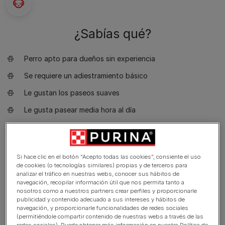
¿Sabías qué?
Perro apto para dueños sin experiencia
Se requiere un adiestramiento básico
Le gustan los paseos suaves
Le gusta pasear media hora al día
Perro mini tipo toy
Un poco de baba
Si hace clic en el botón “Acepto todas las cookies”, consiente el uso
Requiere aseo cada dos días
de cookies (o tecnologías similares) propias y de terceros para
analizar el tráfico en nuestras webs, conocer sus hábitos de
Raza no hipoalergénica
navegación, recopilar información útil que nos permita tanto a
nosotros como a nuestros partners crear perfiles y proporcionarle
Perro tranquilo
publicidad y contenido adecuado a sus intereses y hábitos de
navegación, y proporcionarle funcionalidades de redes sociales
No es un perro guardián
(permitiéndole compartir contenido de nuestras webs a través de las
redes sociales). Puede obtener más información en nuestra Política de