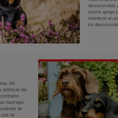
desconocidos y
mucho apego por
miembros en pa
los desconocid
nia. Sin
artísticas del
ncontraron
 un naufragio
l estándar de
 club de