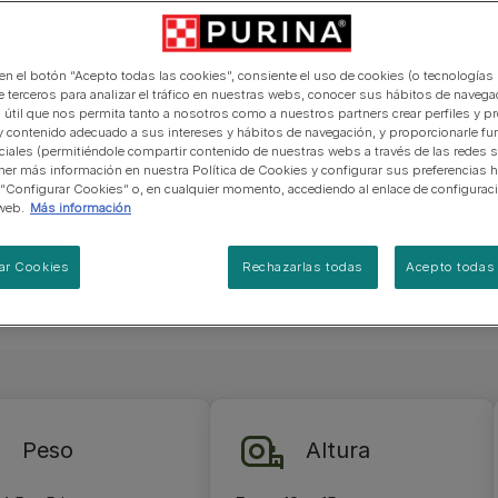
manera abierta y honesta.
PRO PLAN Veterinary Diets
Ver todos los consejos d
Ver todas las marcas
Razas de gatos por piel y
de interior​
ueña, es un
gatos
pelaje​
alimentación para perros
Ver todas las marcas
e, con
Ver todos los consejos de
Tus preguntas nos importan
arrolladas.
alimentación para gatos
 en el botón “Acepto todas las cookies”, consiente el uso de cookies (o tecnologías 
ladas y
e terceros para analizar el tráfico en nuestras webs, conocer sus hábitos de navegac
 útil que nos permita tanto a nosotros como a nuestros partners crear perfiles y p
olores
y contenido adecuado a sus intereses y hábitos de navegación, y proporcionarle fu
 detalles).
ciales (permitiéndole compartir contenido de nuestras webs a través de las redes s
er más información en nuestra Política de Cookies y configurar sus preferencias h
pesa entre
 “Configurar Cookies” o, en cualquier momento, accediendo al enlace de configurac
y 15 cm.
web.
Más información
ar Cookies
Rechazarlas todas
Acepto todas 
Peso
Altura