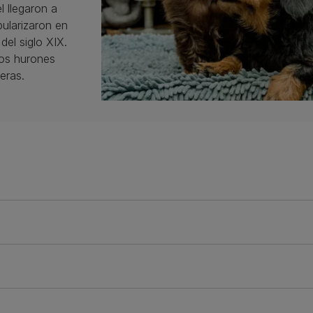
l llegaron a
pularizaron en
del siglo XIX.
los hurones
eras.