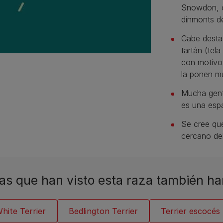
Snowdon, c
dinmonts de 
Cabe destac
tartán (tel
con motivo 
la ponen m
Mucha gent
es una esp
Se cree que
cercano del 
as que han visto esta raza también ha
hite Terrier
Bedlington Terrier
Terrier escocés 