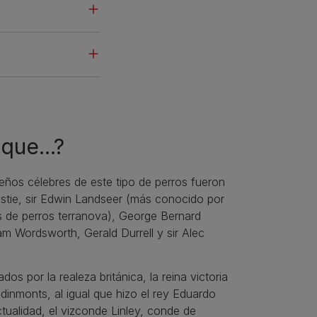
que...?
ños célebres de este tipo de perros fueron
stie, sir Edwin Landseer (más conocido por
s de perros terranova), George Bernard
am Wordsworth, Gerald Durrell y sir Alec
os por la realeza británica, la reina victoria
 dinmonts, al igual que hizo el rey Eduardo
actualidad, el vizconde Linley, conde de