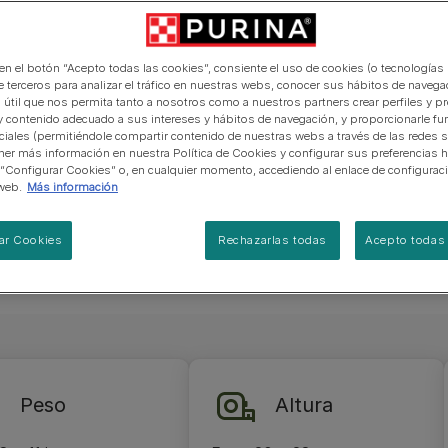
manera abierta y honesta.
tiene el
PRO PLAN Veterinary Diets
Ver todos los consejos d
Ver todas las marcas
Razas de gatos por piel y
de interior​
gatos
a tiene una
pelaje​
alimentación para perros
Ver todas las marcas
Ver todos los consejos de
 kg. Tiene
Tus preguntas nos importan
alimentación para gatos
 en el botón “Acepto todas las cookies”, consiente el uso de cookies (o tecnologías 
aje
e terceros para analizar el tráfico en nuestras webs, conocer sus hábitos de navegac
eza. El
 útil que nos permita tanto a nosotros como a nuestros partners crear perfiles y p
y contenido adecuado a sus intereses y hábitos de navegación, y proporcionarle fu
or una capa
ciales (permitiéndole compartir contenido de nuestras webs a través de las redes s
 que puede
er más información en nuestra Política de Cookies y configurar sus preferencias h
 “Configurar Cookies” o, en cualquier momento, accediendo al enlace de configurac
web.
Más información
ar Cookies
Rechazarlas todas
Acepto todas 
Peso
Altura