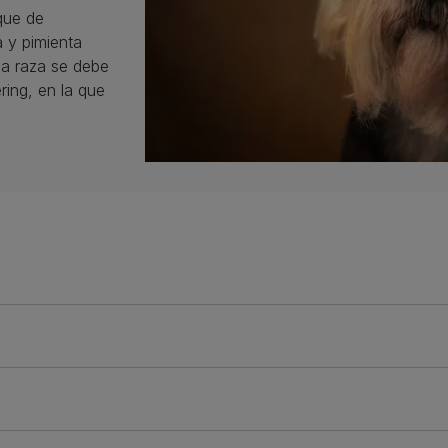
que de
 y pimienta
 la raza se debe
ing, en la que