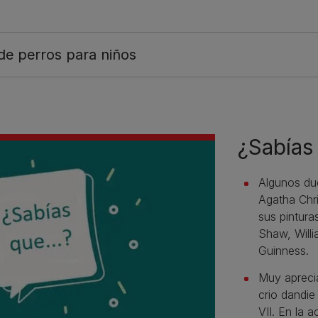
de perros para niños
¿Sabías 
Algunos due
Agatha Chri
sus pintura
Shaw, Willi
Guinness.
Muy apreciad
crio dandie
VII. En la 