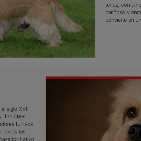
tenaz, con un e
cariñoso y entr
convierte en u
el siglo XVII
. Tan útiles
adores furtivos
e todos los
cazador furtivo