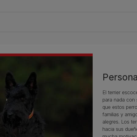
Persona
El terrier esco
para nada con 
que estos perr
familias y amig
alegres. Los te
hacia sus dueñ
mucha motivaci