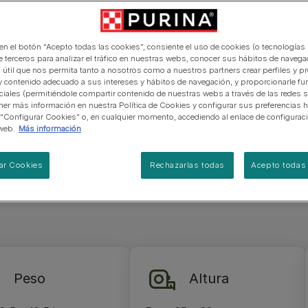
manera abierta y honesta.
er escocés
PRO PLAN Veterinary Diets
Ver todos los consejos d
Ver todas las marcas
Razas de gatos por piel y
de interior​
gatos
potente.
pelaje​
alimentación para perros
Ver todas las marcas
Ver todos los consejos de
pero y un
Tus preguntas nos importan
alimentación para gatos
 en el botón “Acepto todas las cookies”, consiente el uso de cookies (o tecnologías 
e unos
e terceros para analizar el tráfico en nuestras webs, conocer sus hábitos de navegac
s escoceses
 útil que nos permita tanto a nosotros como a nuestros partners crear perfiles y p
y contenido adecuado a sus intereses y hábitos de navegación, y proporcionarle fu
dos. Los
ciales (permitiéndole compartir contenido de nuestras webs a través de las redes s
 de 8,5 a
er más información en nuestra Política de Cookies y configurar sus preferencias h
 “Configurar Cookies” o, en cualquier momento, accediendo al enlace de configurac
web.
Más información
ar Cookies
Rechazarlas todas
Acepto todas 
Peso
Altura