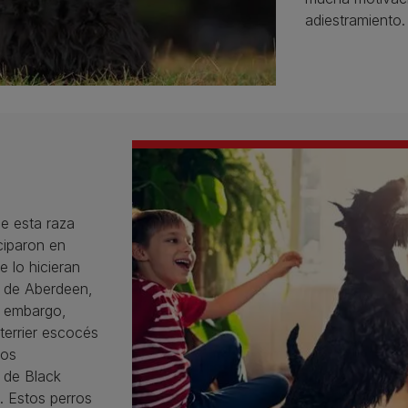
adiestramiento.
e esta raza
iciparon en
 lo hicieran
r de Aberdeen,
n embargo,
 terrier escocés
los
 de Black
 Estos perros