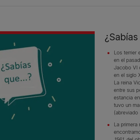
¿Sabías 
Los terrie
en el pasad
Jacobo VI 
en el siglo
La reina Vi
entre sus p
estancia en
tuvo un mac
(abreviado 
La primera 
encontramo
1561
, del o