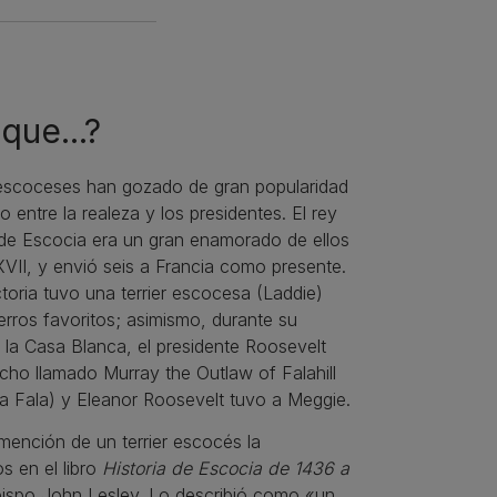
que...?
r escoceses han gozado de gran popularidad
o entre la realeza y los presidentes. El rey
de Escocia era un gran enamorado de ellos
 XVII, y envió seis a Francia como presente.
ctoria tuvo una terrier escocesa (Laddie)
erros favoritos; asimismo, durante su
 la Casa Blanca, el presidente Roosevelt
ho llamado Murray the Outlaw of Falahill
a Fala) y Eleanor Roosevelt tuvo a Meggie.
mención de un terrier escocés la
s en el libro
Historia de Escocia de 1436 a
bispo John Lesley. Lo describió como «un