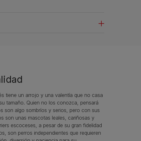
lidad
cés tiene un arrojo y una valentía que no casa
su tamaño. Quien no los conozca, pensará
os son algo sombríos y serios, pero con sus
os son unas mascotas leales, cariñosas y
rriers escoceses, a pesar de su gran fidelidad
os, son perros independientes que requieren
ón, diversión y paciencia para su