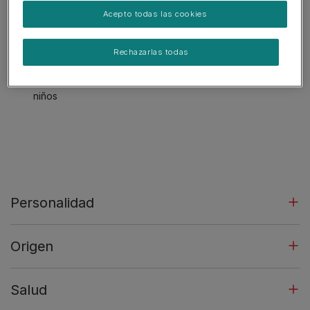
Acepto todas las cookies
Perro guardián. Ladra y está alerta
Puede necesitar entrenamiento para vivir con otras
Rechazarlas todas
mascotas
Puede necesitar supervisión adicional para convivir con
niños
Personalidad
Origen
Salud