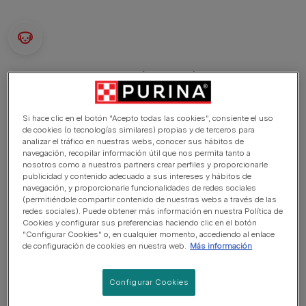
¿Sabías qué?
Perro apto para dueños con experiencia
Si hace clic en el botón “Acepto todas las cookies”, consiente el uso
de cookies (o tecnologías similares) propias y de terceros para
Se requiere un adiestramiento extra
analizar el tráfico en nuestras webs, conocer sus hábitos de
navegación, recopilar información útil que nos permita tanto a
Le gustan los paseos activos
nosotros como a nuestros partners crear perfiles y proporcionarle
publicidad y contenido adecuado a sus intereses y hábitos de
Le gusta pasear una o dos horas al día
navegación, y proporcionarle funcionalidades de redes sociales
(permitiéndole compartir contenido de nuestras webs a través de las
Perro mediano
redes sociales). Puede obtener más información en nuestra Política de
Cookies y configurar sus preferencias haciendo clic en el botón
Babeo mínimo
“Configurar Cookies” o, en cualquier momento, accediendo al enlace
de configuración de cookies en nuestra web.
Más información
Requiere aseo una vez por semana
Raza no hipoalergénica
Configurar Cookies
Perro tranquilo