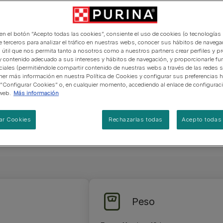
manera abierta y honesta.
PRO PLAN Veterinary Diets
Ver todos los consejos d
Ver todas las marcas
Razas de gatos por piel y
 tiene un
de interior​
gatos
pelaje​
alimentación para perros
Ver todas las marcas
rojo/trigo o
Ver todos los consejos de
Tus preguntas nos importan
n 48 cm de
alimentación para gatos
 en el botón “Acepto todas las cookies”, consiente el uso de cookies (o tecnologías 
re los 11 y
e terceros para analizar el tráfico en nuestras webs, conocer sus hábitos de navegac
 útil que nos permita tanto a nosotros como a nuestros partners crear perfiles y p
y contenido adecuado a sus intereses y hábitos de navegación, y proporcionarle fu
ciales (permitiéndole compartir contenido de nuestras webs a través de las redes s
er más información en nuestra Política de Cookies y configurar sus preferencias h
 “Configurar Cookies” o, en cualquier momento, accediendo al enlace de configurac
web.
Más información
ar Cookies
Rechazarlas todas
Acepto todas 
Peso