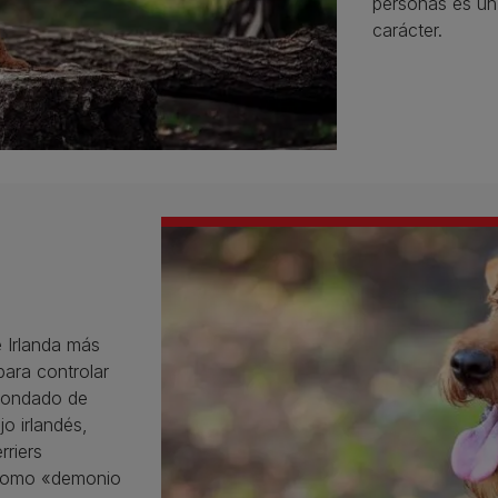
personas es un
carácter.
 Irlanda más
ara controlar
l condado de
o irlandés,
rriers
 como «demonio