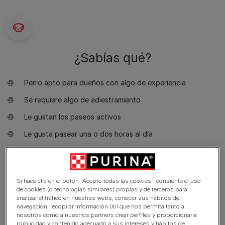
¿Sabías qué?
Perro apto para dueños con algo de experiencia
Se requiere algo de adiestramiento
Le gustan los paseos activos
Le gusta pasear una o dos horas al día
Perro pequeño
Babeo mínimo
Si hace clic en el botón “Acepto todas las cookies”, consiente el uso
Requiere aseo una vez por semana
de cookies (o tecnologías similares) propias y de terceros para
analizar el tráfico en nuestras webs, conocer sus hábitos de
Raza no hipoalergénica
navegación, recopilar información útil que nos permita tanto a
nosotros como a nuestros partners crear perfiles y proporcionarle
Perro tranquilo
publicidad y contenido adecuado a sus intereses y hábitos de