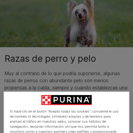
Razas de perro y pelo
Muy al contrario de lo que podría suponerse, algunas
razas de perros con abundante pelo son menos
propensas a la caída, siempre y cuando establezcas una
rutina de cepillado diario.
Si hace clic en el botón “Acepto todas las cookies”, consiente el uso
de cookies (o tecnologías similares) propias y de terceros para
analizar el tráfico en nuestras webs, conocer sus hábitos de
navegación, recopilar información útil que nos permita tanto a
nosotros como a nuestros partners crear perfiles y proporcionarle