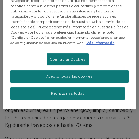
navegación, recopilar información útil que nos permita tanto a
nosotros como a nuestros partners crear perfiles y proporcionarle
tus expectativas.
publicidad y contenido adecuado a sus intereses y hábitos de
navegación, y proporcionarle funcionalidades de redes sociales
(permitiéndole compartir contenido de nuestras webs a través de las
redes sociales). Puede obtener más información en nuestra Política de
Cookies y configurar sus preferencias haciendo clic en el botón
“Configurar Cookies” o, en cualquier momento, accediendo al enlace
de configuración de cookies en nuestra web.
Más información
Configurar Cookies
Acepto todas las cookies
Rechazarlas todas
El Malamute de Alaska, proveniente de una tribu de
origen esquimal, es un perro enérgico, limpio, cariñoso y
fiel. Su capacidad de cargar peso puede alcanzar los 20
Kg durante trayectos de hasta 70 Kms.
Otra raza de perro grande a considerar es el Boyero de