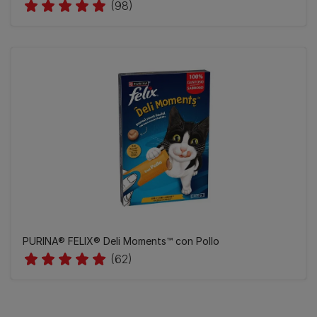
(98)
​PURINA® FELIX® Deli Moments™ con Pollo
(62)