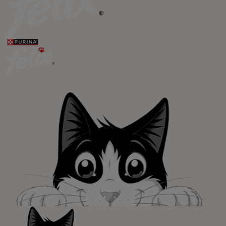
¡No te lo pierdas, únete a Purina y empieza
a disfrutar ya de las ventajas!​
Registrarme ahora​
Purina
Para nuestros socios