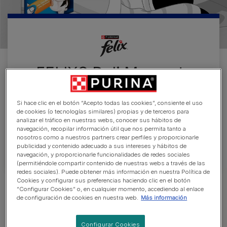
FELIX® Deli Moments
FELIX® Deli Moments son irresistibles snacks
Si hace clic en el botón “Acepto todas las cookies”, consiente el uso
líquidos para gatos perfectos para compartir
de cookies (o tecnologías similares) propias y de terceros para
analizar el tráfico en nuestras webs, conocer sus hábitos de
momentos especiales con tu mascota.
navegación, recopilar información útil que nos permita tanto a
¡Descúbrelos y comparte los deliciosos
nosotros como a nuestros partners crear perfiles y proporcionarle
mmmmomentos!
publicidad y contenido adecuado a sus intereses y hábitos de
navegación, y proporcionarle funcionalidades de redes sociales
(permitiéndole compartir contenido de nuestras webs a través de las
redes sociales). Puede obtener más información en nuestra Política de
Cookies y configurar sus preferencias haciendo clic en el botón
Explora la comida para gatos
“Configurar Cookies” o, en cualquier momento, accediendo al enlace
de configuración de cookies en nuestra web.
Más información
Configurar Cookies
Fantastic
Snacks
Junior
Orig