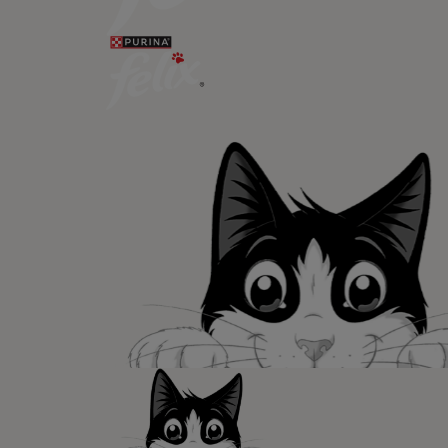
Recibe nuest
mascotas​
En Purina, creemos que cuando la
las mascotas se juntan, la vida e
queremos acompañaros y estar a 
etapa de su vida.​