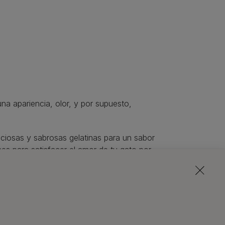
na apariencia, olor, y por supuesto,
iciosas y sabrosas gelatinas para un sabor
es para satisfacer el amor de tu gato por