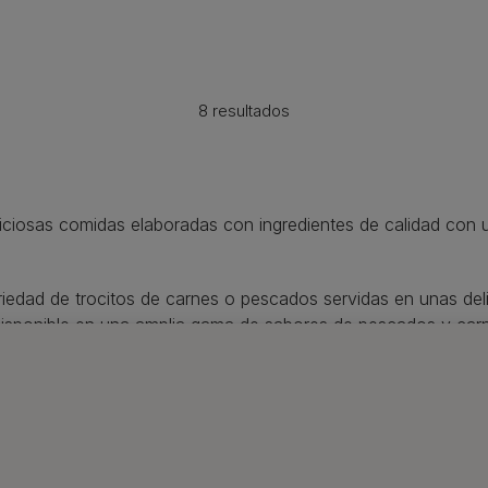
8 resultados
iciosas comidas elaboradas con ingredientes de calidad con u
iedad de trocitos de carnes o pescados servidas en unas del
disponible en una amplia gama de sabores de pescados y carn