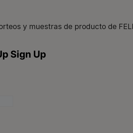
sorteos y muestras de producto de FEL
Para nuestros socios
C
C
Comida para perros
Veterinarios
L
Consejos
d
9
Glosario