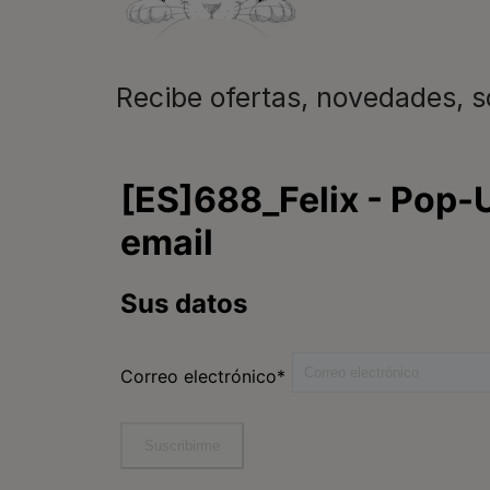
Recibe ofertas, novedades, 
Purina
Encuentra tu mascota
ideal
Comida para gatos
Conoce Purina