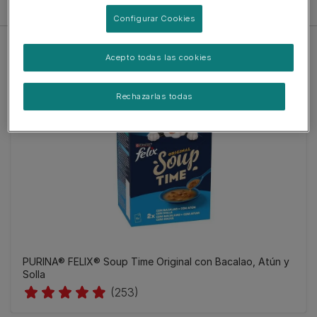
Filtro
Configurar Cookies
Acepto todas las cookies
Rechazarlas todas
PURINA® FELIX® Soup Time Original con Bacalao, Atún y
Solla
(253)