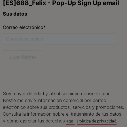
Contacta
Contacta con Purina
Llámanos de 9h a 20h, de lunes a viernes
900 802 522
Aviso Legal
Política General de Privacidad
Política de cookies
Gestión de Derechos
Soy mayor de edad y al subscribirme consiento que
Nestlé me envíe información comercial por correo
electrónico sobre sus productos, servicios y promociones.
Consulta la información sobre el tratamiento de tus datos,
y cómo ejercitar tus derechos
.
.
aquí
Política de privacidad
©Reg. Marcas de Nestle S.A.