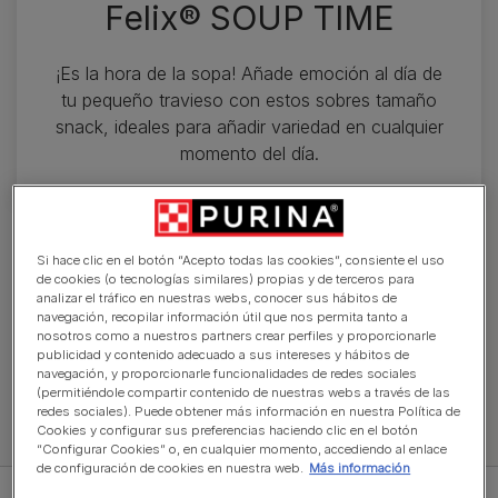
Felix® SOUP TIME
¡Es la hora de la sopa! Añade emoción al día de
tu pequeño travieso con estos sobres tamaño
snack, ideales para añadir variedad en cualquier
momento del día.
Explora la comida para gatos
Si hace clic en el botón “Acepto todas las cookies”, consiente el uso
de cookies (o tecnologías similares) propias y de terceros para
analizar el tráfico en nuestras webs, conocer sus hábitos de
navegación, recopilar información útil que nos permita tanto a
Fantastic
Snacks
Junior
Orig
nosotros como a nuestros partners crear perfiles y proporcionarle
publicidad y contenido adecuado a sus intereses y hábitos de
navegación, y proporcionarle funcionalidades de redes sociales
(permitiéndole compartir contenido de nuestras webs a través de las
redes sociales). Puede obtener más información en nuestra Política de
Cookies y configurar sus preferencias haciendo clic en el botón
Ver toda la comida para gatos
“Configurar Cookies” o, en cualquier momento, accediendo al enlace
de configuración de cookies en nuestra web.
Más información