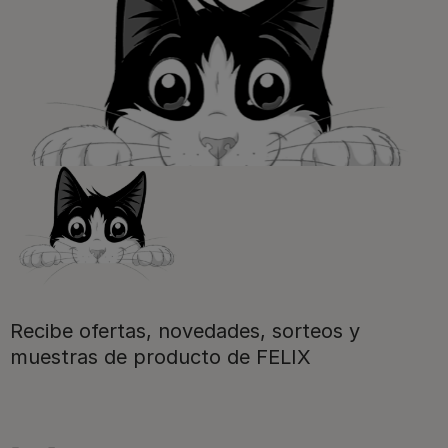
Purina
Para nuestros socios
Síguenos
Recibe ofertas, novedades, sorteos y
muestras de producto de FELIX
facebook
instagram
twitter
youtube
tiktok