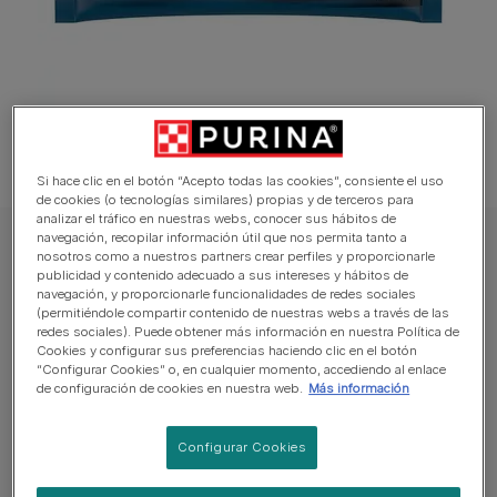
Si hace clic en el botón “Acepto todas las cookies”, consiente el uso
de cookies (o tecnologías similares) propias y de terceros para
analizar el tráfico en nuestras webs, conocer sus hábitos de
navegación, recopilar información útil que nos permita tanto a
GOURMET Gato Comida húmeda
nosotros como a nuestros partners crear perfiles y proporcionarle
publicidad y contenido adecuado a sus intereses y hábitos de
PURINA® GOURMET™ Perle Finas Láminas
navegación, y proporcionarle funcionalidades de redes sociales
en Salsa con Buey, Pollo, Conejo y Salmón
(permitiéndole compartir contenido de nuestras webs a través de las
redes sociales). Puede obtener más información en nuestra Política de
Cookies y configurar sus preferencias haciendo clic en el botón
Sin reseñas aún
“Configurar Cookies” o, en cualquier momento, accediendo al enlace
de configuración de cookies en nuestra web.
Más información
Tamaños disponibles:
340g
Configurar Cookies
Tu gato es un gran entendido y a veces es muy