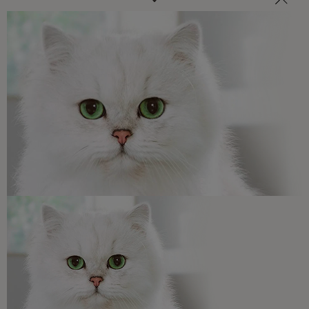
Veterinarios, nutricionistas y expertos en perros y gatos
para resolver todas tus dudas.​
Promociones, concursos, descuentos y ofertas de
todas nuestras marcas.​
¡No te lo pierdas, únete a Purina y empieza
a disfrutar ya de las ventajas!​
Registrarme ahora​