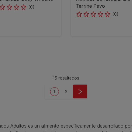
Terrine Pavo
(0)
(0)
15 resultados
Current page
Page
1
2
s Adultos es un alimento específicamente desarrollado por lo