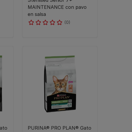
Sterilised Senior 7+
MAINTENANCE con pavo
en salsa
(0)
ato
PURINA® PRO PLAN® Gato