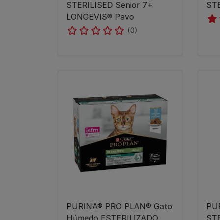
STERILISED Senior 7+
STE
LONGEVIS® Pavo
(0)
PURINA® PRO PLAN® Gato
PU
Húmedo ESTERILIZADO
STE