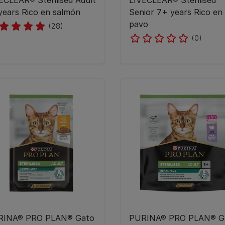
ECLEAR® Sterilised Adult
LIVECLEAR® Sterilised
years Rico en salmón
Senior 7+ years Rico en
pavo
(28)
(0)
RINA® PRO PLAN® Gato
PURINA® PRO PLAN® G