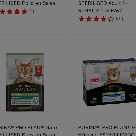
RILISED Pollo en Salsa
STERILISED Adult 1+
RENAL PLUS Pavo
(1)
(28)
RINA® PRO PLAN® Gato
PURINA® PRO PLAN® G
RILISED Buey en Salsa
Húmedo ESTERILIZADO