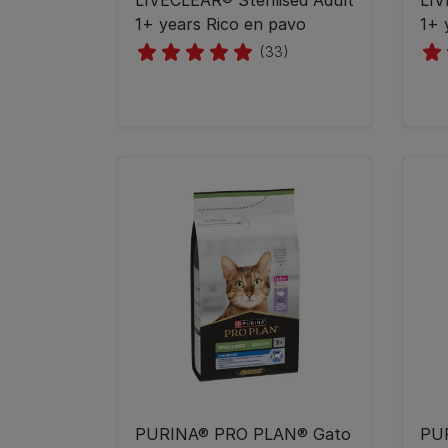
LIVECLEAR® Sterilised Adult
LIV
1+ years Rico en pavo
1+ 
(33)
PURINA® PRO PLAN® Gato
PU