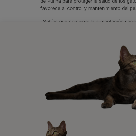
de Purina para proteger la salud de los gat
favorece al control y mantenimiento del pe
¿Sabías que combinar la alimentación s
y equilibrados que aumentan el disfrute, añ
de formación de cálculos urinarios.
Descubre toda la gama de productos
aquí
.
Newsletter
Recibe nuest
mascotas​
En Purina, creemos que cuando la