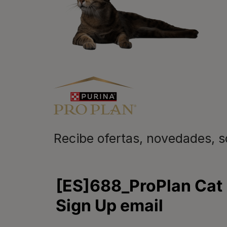
las mascotas se juntan, la vida e
queremos acompañaros y estar a 
etapa de su vida.​
Recibe ofertas, novedades, 
Purina