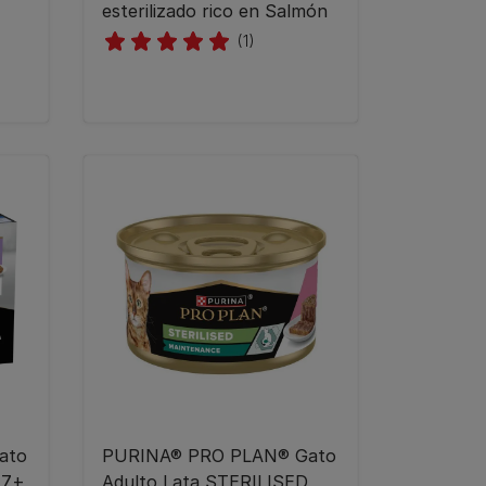
esterilizado rico en Salmón
(1)
ato
PURINA® PRO PLAN® Gato
 7+
Adulto Lata STERILISED