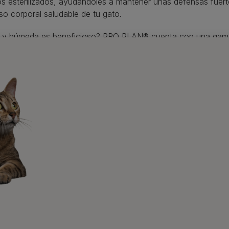
os esterilizados, ayudándoles a mantener unas defensas fuerte
so corporal saludable de tu gato.
eca y húmeda es beneficioso? PRO PLAN® cuenta con una ga
aden la variedad a la dieta y promueven la ingesta de agua, ayu
ras newsletters sobre 
s personas y
Consejos a