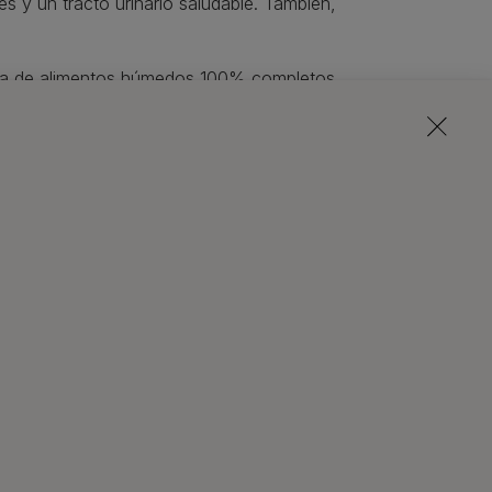
s y un tracto urinario saludable. También,
ma de alimentos húmedos 100% completos
dando a diluir la orina y prevenir el riesgo
cuidados de
daptados a las necesidades de tu mascota,