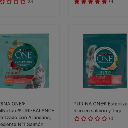
(0)
(4)
RINA ONE®
PURINA ONE® Esteriliza
alNature® URI-BALANCE
Rico en salmón y trigo
erilizado con Arándano,
(0)
rediente N°1 Salmón