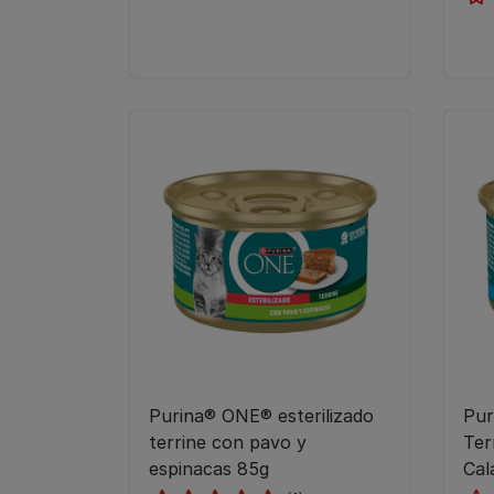
Purina® ONE® esterilizado
Pur
terrine con pavo y
Ter
espinacas 85g
Cal