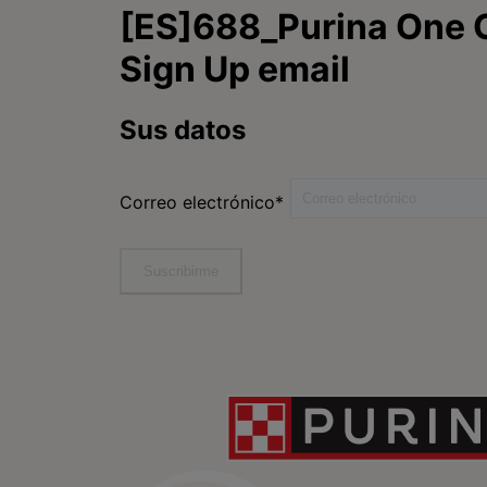
Purina
Encuentra tu mascota
ideal
Comida para gatos
Conoce Purina