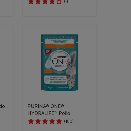
(4)
do
PURINA® ONE®
HYDRALIFE™ Pollo
(100)