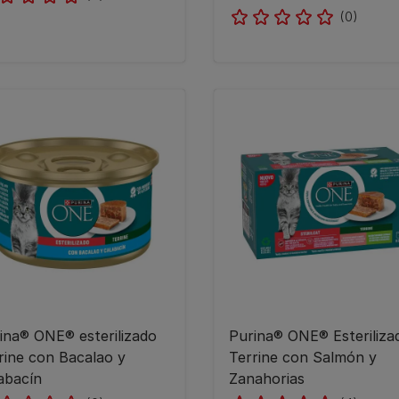
(0)
ina® ONE® esterilizado
Purina® ONE® Esteriliza
rine con Bacalao y
Terrine con Salmón y
abacín
Zanahorias