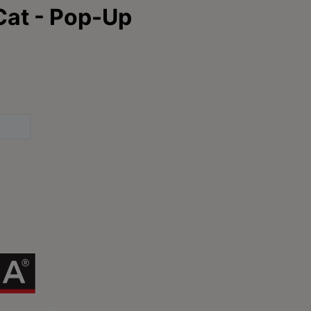
todas nues
¡No te lo p
disfrutar ya 
Registrarme
Para nuestros socios
C
C
Comida para perros
Veterinarios
L
Consejos
d
9
Glosario