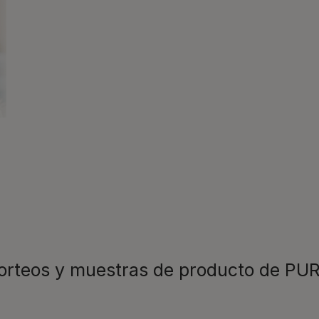
ciosos que seguramente le encantarán, con nuestra gama de al
ras newsletters sobre 
s personas y
Consejos a
s mucho mejor. Por eso,
recomendac
vuestro lado en cada
novedades
Veterinario
sorteos y muestras de producto de P
para resolv
Promocione