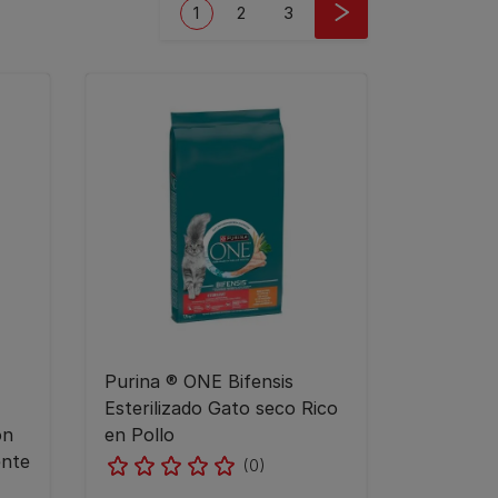
Current page
Page
Page
1
2
3
Purina ® ONE Bifensis
Esterilizado Gato seco Rico
on
en Pollo
ente
(0)