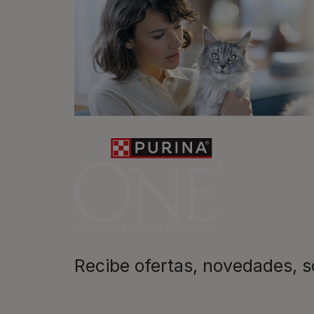
nutrición de alta calidad en sabores deli
Newsletter
Recibe nuest
mascotas​
En Purina, creemos que cuando la
las mascotas se juntan, la vida e
queremos acompañaros y estar a 
etapa de su vida.​
Recibe ofertas, novedades, 