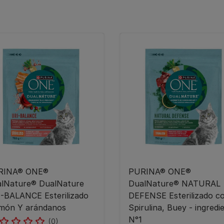
RINA® ONE®
PURINA® ONE®
lNature® DualNature
DualNature® NATURAL
-BALANCE Esterilizado
DEFENSE Esterilizado c
món Y arándanos
Spirulina, Buey - ingredi
N°1
(0)