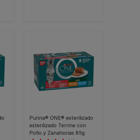
do
Purina® ONE® esterilizado
esterilizado Terrine con
Pollo y Zanahorias 85g