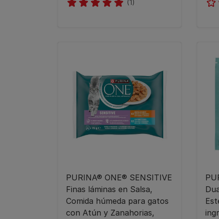
(1)
PURINA® ONE® SENSITIVE
PU
Finas láminas en Salsa,
Du
Comida húmeda para gatos
Est
con Atún y Zanahorias,
ing