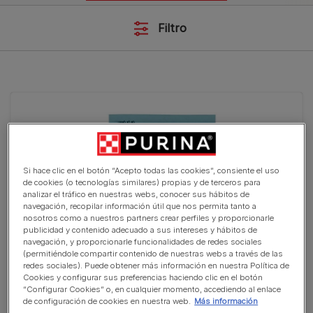
Filtro
Si hace clic en el botón “Acepto todas las cookies”, consiente el uso
de cookies (o tecnologías similares) propias y de terceros para
analizar el tráfico en nuestras webs, conocer sus hábitos de
navegación, recopilar información útil que nos permita tanto a
nosotros como a nuestros partners crear perfiles y proporcionarle
publicidad y contenido adecuado a sus intereses y hábitos de
navegación, y proporcionarle funcionalidades de redes sociales
(permitiéndole compartir contenido de nuestras webs a través de las
redes sociales). Puede obtener más información en nuestra Política de
Cookies y configurar sus preferencias haciendo clic en el botón
PURINA® ONE® DualNature® Gato Esterilizado Salmón y
“Configurar Cookies” o, en cualquier momento, accediendo al enlace
arándanos
de configuración de cookies en nuestra web.
Más información