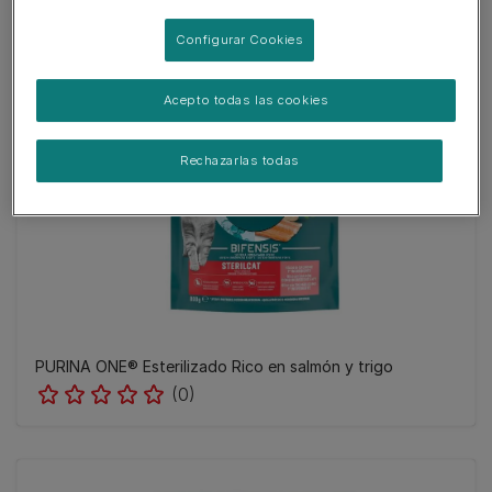
(0)
Configurar Cookies
Acepto todas las cookies
Rechazarlas todas
PURINA ONE® Esterilizado Rico en salmón y trigo
(0)