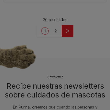
20 resultados
Pagination
Current page
Page
1
2
Newsletter
Recibe nuestras newsletters
sobre cuidados de mascotas​
En Purina, creemos que cuando las personas y