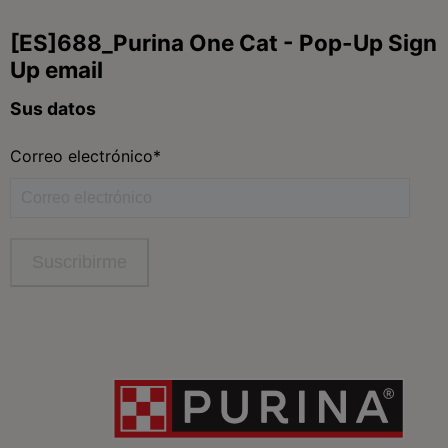
Purina
Para nuestros socios
Síguenos
facebook
instagram
twitter
youtube
tiktok
Contacta
Contacta con Purina
Llámanos de 9h a 20h, de lunes a viernes