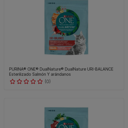
PURINA® ONE® DualNature® DualNature URI-BALANCE
Esterilizado Salmón Y arándanos
(0)