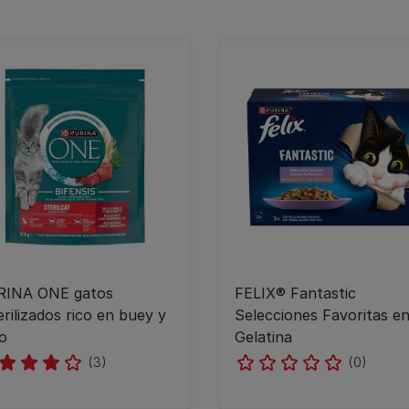
RINA ONE gatos
FELIX® Fantastic
erilizados rico en buey y
Selecciones Favoritas e
go
Gelatina
(3)
(0)