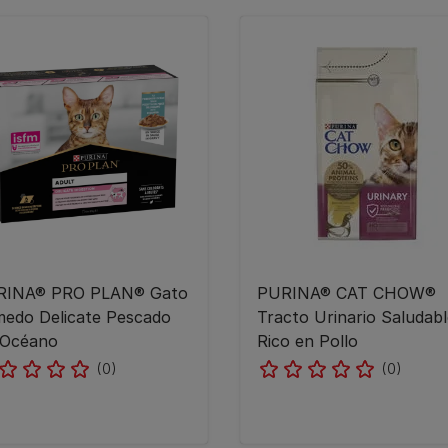
RINA® PRO PLAN® Gato
PURINA® CAT CHOW®​
edo Delicate Pescado
Tracto Urinario Saludab
 Océano
Rico en Pollo
(0)
(0)