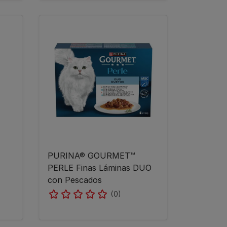
PURINA® GOURMET™
PERLE Finas Láminas DUO
con Pescados
(0)