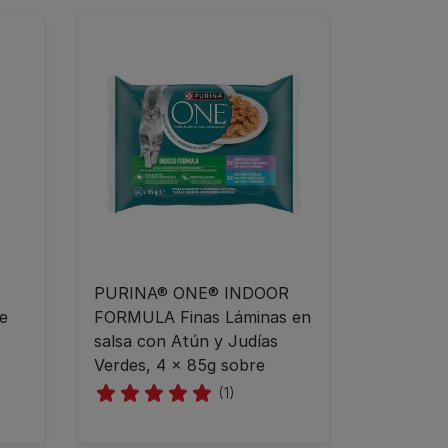
PURINA® ONE® INDOOR
le
FORMULA Finas Láminas en
salsa con Atún y Judías
Verdes, 4 x 85g sobre
(1)