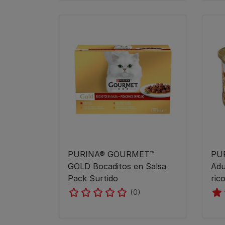
PURINA® GOURMET™
PU
GOLD Bocaditos en Salsa
Adu
Pack Surtido
ric
(0)