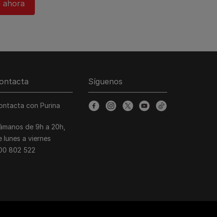
 ahora​
ontacta
Síguenos
ontacta con Purina
facebook
instagram
twitter
youtube
tiktok
lámanos de 9h a 20h,
e lunes a viernes
00 802 522