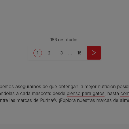
186 resultados
Current page
Page
Page
Last page
1
2
3
…
16
debemos asegurarnos de que obtengan la mejor nutrición posi
ándolas a cada mascota: desde
pienso para gatos
, hasta
com
ntre las marcas de Purina®. ¡Explora nuestras marcas de alim