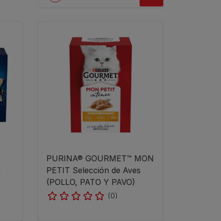
PURINA® GOURMET™ MON
n
PETIT Selección de Aves
(POLLO, PATO Y PAVO)
(0)