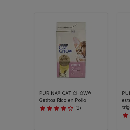
PURINA® CAT CHOW®​
PU
Gatitos Rico en Pollo
est
tri
(2)