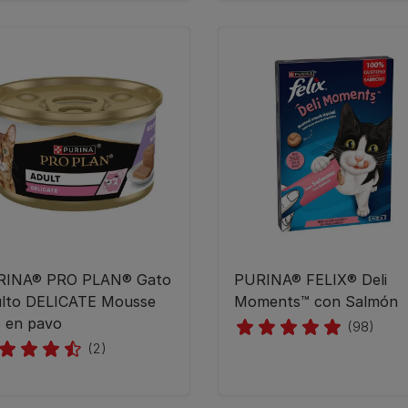
RINA® PRO PLAN® Gato
​PURINA® FELIX® Deli
lto DELICATE Mousse
Moments™ con Salmón
o en pavo
(98)
(2)