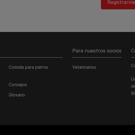
Registrarme
Para nuestros socios
C
C
Comida para perros
Veterinarios
L
Consejos
d
9
Glosario