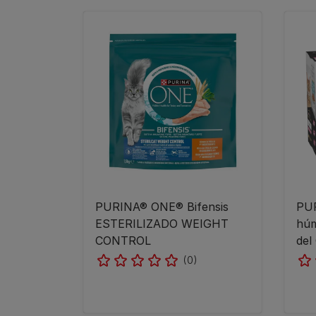
PURINA® ONE® Bifensis
PU
ESTERILIZADO WEIGHT
húm
CONTROL
del
(0)