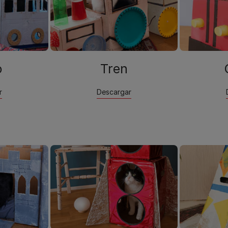
o
Tren
r
Descargar