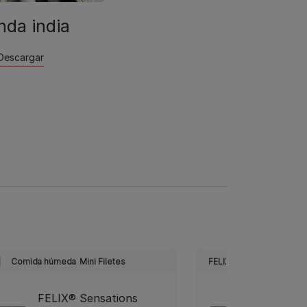
nda india
Descargar
Comida húmeda
Mini Filetes
FELIX
Comida húme
FELIX® Sensations
FELIX