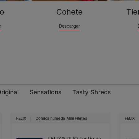
lo
Cohete
Tie
r
Descargar
riginal
Sensations
Tasty Shreds
FELIX
Comida húmeda
Mini Filetes
FELIX
FELIX® DUO Festín de