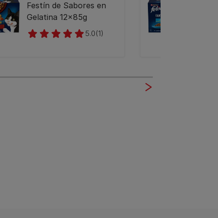
Festín de Sabores en
del M
Gelatina 12x85g
5.0
(1)