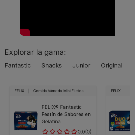
Explorar la gama:
Fantastic
Snacks
Junior
Original
FELIX
Comida húmeda
Mini Filetes
FELIX
Co
FELIX® Fantastic
Festín de Sabores en
Gelatina
0.0
(0)