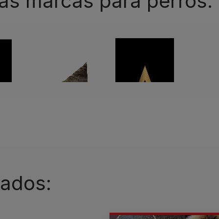
as marcas para perros:
nados: