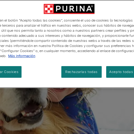
manera abierta y honesta.
PRO PLAN Veterinary Diets
Ver todos los consejos d
Ver todas las marcas
Razas de gatos por piel y
de interior​
gatos
pelaje​
alimentación para perros
Ver todas las marcas
Ver todos los consejos de
Tus preguntas nos importan
alimentación para gatos
 en el botón “Acepto todas las cookies”, consiente el uso de cookies (o tecnologías 
e terceros para analizar el tráfico en nuestras webs, conocer sus hábitos de navegac
 útil que nos permita tanto a nosotros como a nuestros partners crear perfiles y p
y contenido adecuado a sus intereses y hábitos de navegación, y proporcionarle fu
ciales (permitiéndole compartir contenido de nuestras webs a través de las redes s
er más información en nuestra Política de Cookies y configurar sus preferencias h
 “Configurar Cookies” o, en cualquier momento, accediendo al enlace de configurac
web.
Más información
ar Cookies
Rechazarlas todas
Acepto todas 