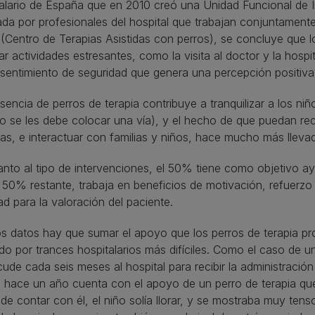
alario de España que en 2010 creó una Unidad Funcional de I
ada por profesionales del hospital que trabajan conjuntament
Centro de Terapias Asistidas con perros), se concluye que l
ar actividades estresantes, como la visita al doctor y la hosp
 sentimiento de seguridad que genera una percepción positiva 
sencia de perros de terapia contribuye a tranquilizar a los ni
 se les debe colocar una vía), y el hecho de que puedan rec
as, e interactuar con familias y niños, hace mucho más llevade
nto al tipo de intervenciones, el 50% tiene como objetivo ay
 50% restante, trabaja en beneficios de motivación, refuerz
dad para la valoración del paciente.
s datos hay que sumar el apoyo que los perros de terapia pr
o por trances hospitalarios más difíciles. Como el caso de un 
ude cada seis meses al hospital para recibir la administración
hace un año cuenta con el apoyo de un perro de terapia que
de contar con él, el niño solía llorar, y se mostraba muy tens