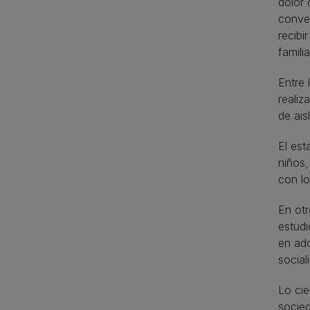
dolor 
conver
recibi
famili
Entre 
reali
de ais
El est
niños,
con lo
En otr
estudi
en ado
social
Lo ci
socied