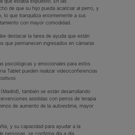
 al que estaba expuesto. En las
o de que su hijo pueda acariciar al perro, y
o, lo que tranquiliza enormemente a sus
 tratamiento con mayor comodidad.
abe destacar la tarea de ayuda que están
idos que permanecen ingresados en cámaras
as psicológicas y emocionales para estos
una Tablet pueden realizar videoconferencias
ositivos
s (Madrid), también se están desarrollando
tervenciones asistidas con perros de terapia
rminos de aumento de la autoestima, mayor
ía, y su capacidad para ayudar a la
e personas, se confirma día a día.