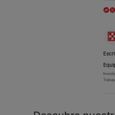
Escri
Equip
Invest
Trabaj