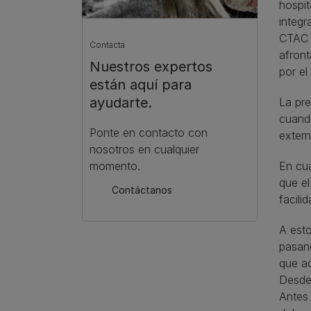
hospit
integr
CTAC (
Contacta
afront
Nuestros expertos
por el
están aquí para
ayudarte.
La pre
cuando
Ponte en contacto con
extern
nosotros en cualquier
En cua
momento.
que el
Contáctanos
facili
A esto
pasand
que ac
Desde 
Antes 