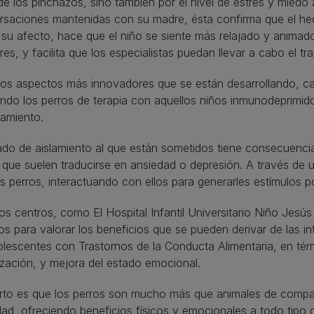
de los pinchazos, sino también por el nivel de estrés y miedo
saciones mantenidas con su madre, ésta confirma que el hech
r su afecto, hace que el niño se siente más relajado y animad
ares, y facilita que los especialistas puedan llevar a cabo el
los aspectos más innovadores que se están desarrollando, c
zando los perros de terapia con aquellos niños inmunodeprim
lamiento.
ado de aislamiento al que están sometidos tiene consecuenci
 que suelen traducirse en ansiedad o depresión. A través de 
s perros, interactuando con ellos para generarles estímulos p
os centros, como El Hospital Infantil Universitario Niño Jesú
os para valorar los beneficios que se pueden derivar de las in
lescentes con Trastornos de la Conducta Alimentaria, en té
ización, y mejora del estado emocional.
erto es que los perros son mucho más que animales de compañ
ad, ofreciendo beneficios físicos y emocionales a todo tipo d