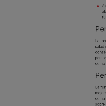
Al
al
fu
Pe
La tar
salud
conseg
person
como 
Per
La fun
mejora
comuni
sobre 