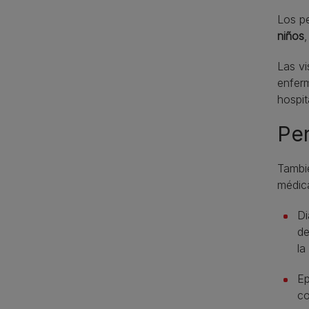
Los pe
niños
Las vi
enfer
hospit
Per
Tambi
médic
Di
de
la
Ep
co