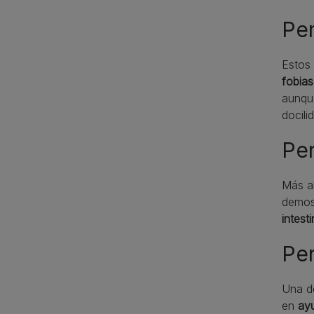
Pe
Estos
fobias
aunqu
docili
Per
Más al
demost
intesti
Per
Una de
en
ayu