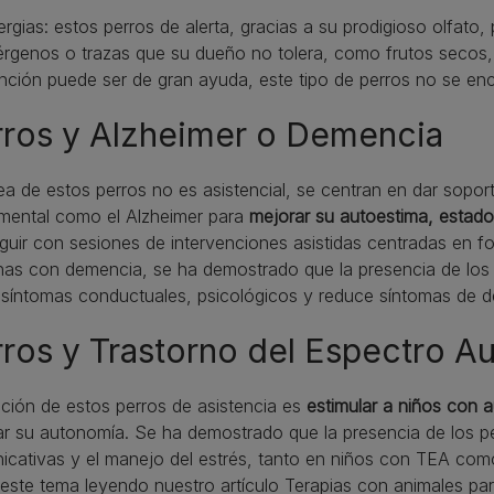
ergias: estos perros de alerta, gracias a su prodigioso olfat
érgenos o trazas que su dueño no tolera, como frutos secos, 
nción puede ser de gran ayuda, este tipo de perros no se en
rros y Alzheimer o Demencia
ea de estos perros no es asistencial, se centran en dar sopo
 mental como el Alzheimer para
mejorar su autoestima, estado
uir con sesiones de intervenciones asistidas centradas en f
as con demencia, se ha demostrado que la presencia de los p
síntomas conductuales, psicológicos y reduce síntomas de d
ros y Trastorno del Espectro Au
ción de estos perros de asistencia es
estimular a niños con a
r su autonomía. Se ha demostrado que la presencia de los pe
cativas y el manejo del estrés, tanto en niños con TEA com
este tema leyendo nuestro artículo
Terapias con animales pa