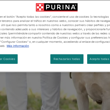
manera abierta y honesta.
PRO PLAN Veterinary Diets
Ver todos los consejos d
Ver todas las marcas
Razas de gatos por piel y
de interior​
gatos
pelaje​
alimentación para perros
Ver todas las marcas
Ver todos los consejos de
Tus preguntas nos importan
alimentación para gatos
 en el botón “Acepto todas las cookies”, consiente el uso de cookies (o tecnologías 
e terceros para analizar el tráfico en nuestras webs, conocer sus hábitos de navegac
 útil que nos permita tanto a nosotros como a nuestros partners crear perfiles y p
y contenido adecuado a sus intereses y hábitos de navegación, y proporcionarle fu
ciales (permitiéndole compartir contenido de nuestras webs a través de las redes s
er más información en nuestra Política de Cookies y configurar sus preferencias h
 “Configurar Cookies” o, en cualquier momento, accediendo al enlace de configurac
web.
Más información
ar Cookies
Rechazarlas todas
Acepto todas 