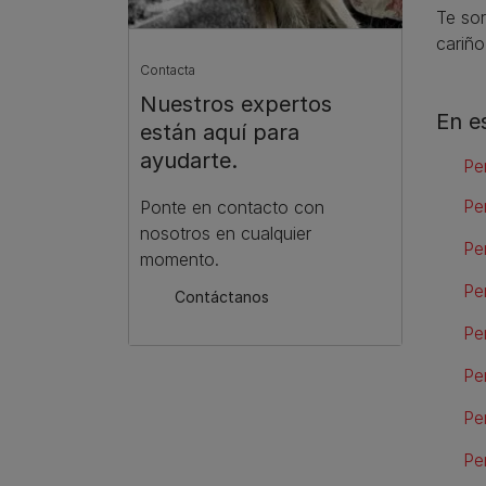
Te so
cariño
Contacta
Nuestros expertos
En e
están aquí para
ayudarte.
Pe
Pe
Ponte en contacto con
nosotros en cualquier
Pe
momento.
Pe
Contáctanos
Pe
Pe
Pe
Pe