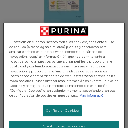
Si hace clic en el botón “Acepto todas las cookies”, consiente el uso
de cookies (o tecnologías similares) propias y de terceros para
analizar el tráfico en nuestras webs, conocer sus hábitos de
navegación, recopilar información útil que nos permita tanto a
nosotros como a nuestros partners crear perfiles y proporcionarle
DOG CHOW Perro Pienso
publicidad y contenido adecuado a sus intereses y hábitos de
navegación, y proporcionarle funcionalidades de redes sociales
PURINA® DOG CHOW® Cachorro con Pollo
(permitiéndole compartir contenido de nuestras webs a través de las
redes sociales). Puede obtener más información en nuestra Política de
Cookies y configurar sus preferencias haciendo clic en el botón
Sin reseñas aún
“Configurar Cookies” o, en cualquier momento, accediendo al enlace
de configuración de cookies en nuestra web.
Más información
Tamaños disponibles:
14Kg
Configurar Cookies
Ayuda a tu perro a vivir saludable y feliz.
NUTRICIÓN ADAPTADA.
Acepto todas las cookies