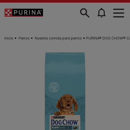
Skip to main content
Inicio
Perros
Nuestra comida para perros
PURINA® DOG CHOW® Cac