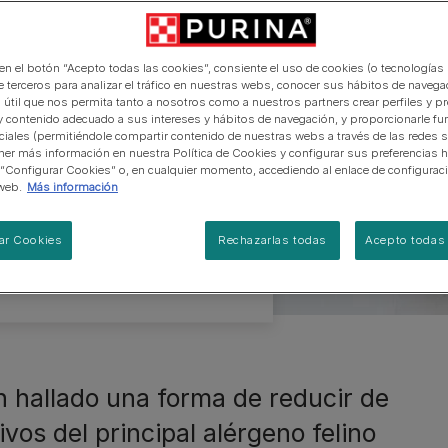
manera abierta y honesta.
PRO PLAN Veterinary Diets
Ver todos los consejos d
Ver todas las marcas
Razas de gatos por piel y
de los
de interior​
gatos
pelaje​
alimentación para perros
Ver todas las marcas
Ver todos los consejos de
Tus preguntas nos importan
alimentación para gatos
inos
 en el botón “Acepto todas las cookies”, consiente el uso de cookies (o tecnologías 
e terceros para analizar el tráfico en nuestras webs, conocer sus hábitos de navegac
 útil que nos permita tanto a nosotros como a nuestros partners crear perfiles y p
y contenido adecuado a sus intereses y hábitos de navegación, y proporcionarle fu
vivir con la alergia a
ciales (permitiéndole compartir contenido de nuestras webs a través de las redes s
 cambiar las reglas del
er más información en nuestra Política de Cookies y configurar sus preferencias h
 “Configurar Cookies” o, en cualquier momento, accediendo al enlace de configurac
an realmente los niveles
web.
Más información
yudar.
ar Cookies
Rechazarlas todas
Acepto todas 
n hallado una forma de reducir de
vos del principal alérgeno felino