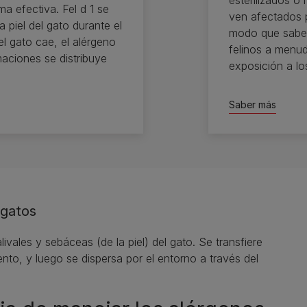
esterilizados o
ma efectiva. Fel d 1 se
ven afectados p
a piel del gato durante el
modo que saber
l gato cae, el alérgeno
felinos a menud
aciones se distribuye
exposición a lo
Saber más
 gatos
ivales y sebáceas (de la piel) del gato. Se transfiere
iento, y luego se dispersa por el entorno a través del