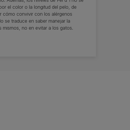
 no. Además, los niveles de Fel d 1 no se
or el color o la longitud del pelo, de
 cómo convivir con los alérgenos
o se traduce en saber manejar la
s mismos, no en evitar a los gatos.