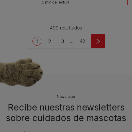
5 min de lectura
499 resultados
Pagination
Current page
Page
Page
Last page
1
2
3
…
42
Newsletter
Recibe nuestras newsletters
sobre cuidados de mascotas​